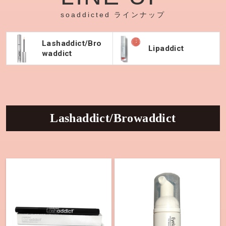
soaddicted
ラインナップ
Lashaddict/Bro
Lipaddict
waddict
Lashaddict/Browaddict