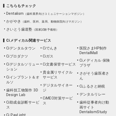
こちらもチェック
Dentalism
（歯科業界向けコミュニケーションマガジン）
かがやき
（歯科、医科、薬局、動物病院向けマガジン）
さいとう歯道塾
（国家試験予備校）
Ciメディカル関連サービス
Ciデンタルタウン
Ciでんき
医院さまHP制作
DentalMall
Ciプロダクツ
Ciガス
Ciメディカル 保険
Ciデジタルソリュー
Ci文書保管サービス
プラザ
ション
貴金属リサイクル
さがそう歯医者さ
Ciインプラント＆オ
サービス
ん
ルソ
デジタルサイネー
Ciふるさと納税
歯科技工物製作 3D
ジ
デンタルリレー
Design Lab
CiMEO対策サービ
Ci助成金診断サービ
歯科従事者向け動
ス
ス
画サイト
DentalismStudy
Ci PayLight