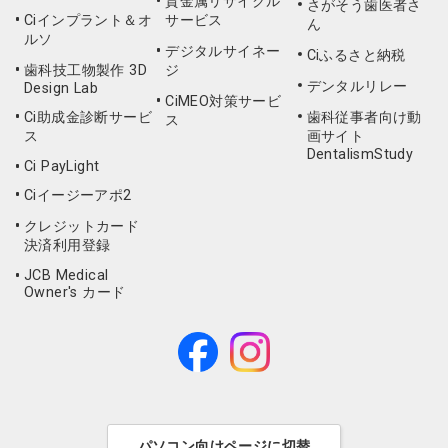
貴金属リサイクル
さがそう歯医者さ
Ciインプラント＆オ
サービス
ん
ルソ
デジタルサイネー
Ciふるさと納税
歯科技工物製作 3D
ジ
デンタルリレー
Design Lab
CiMEO対策サービ
Ci助成金診断サービ
歯科従事者向け動
ス
ス
画サイト
DentalismStudy
Ci PayLight
Ciイージーアポ2
クレジットカード
決済利用登録
JCB Medical
Owner's カード
パソコン向けページに切替