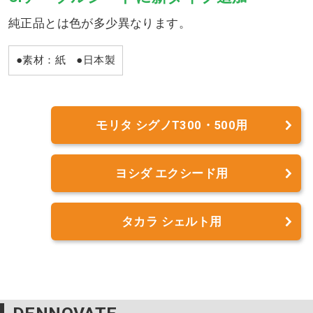
純正品とは色が多少異なります。
●素材：紙 ●日本製
モリタ シグノT300・500用
ヨシダ エクシード用
タカラ シェルト用