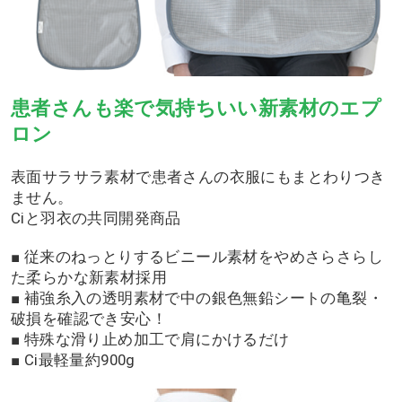
患者さんも楽で気持ちいい新素材のエプ
ロン
表面サラサラ素材で患者さんの衣服にもまとわりつき
ません。
Ciと羽衣の共同開発商品
■ 従来のねっとりするビニール素材をやめさらさらし
た柔らかな新素材採用
■ 補強糸入の透明素材で中の銀色無鉛シートの亀裂・
破損を確認でき安心！
■ 特殊な滑り止め加工で肩にかけるだけ
■ Ci最軽量約900g