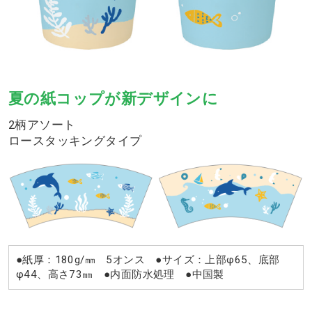
夏の紙コップが新デザインに
2柄アソート
ロースタッキングタイプ
●紙厚：180g/㎜ 5オンス ●サイズ：上部φ65、底部
φ44、高さ73㎜ ●内面防水処理 ●中国製