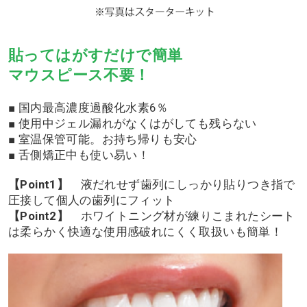
貼ってはがすだけで簡単
マウスピース不要！
■ 国内最高濃度過酸化水素6％
■ 使用中ジェル漏れがなくはがしても残らない
■ 室温保管可能。お持ち帰りも安心
■ 舌側矯正中も使い易い！
【Point1】
液だれせず歯列にしっかり貼りつき指で
圧接して個人の歯列にフィット
【Point2】
ホワイトニング材が練りこまれたシート
は柔らかく快適な使用感破れにくく取扱いも簡単！