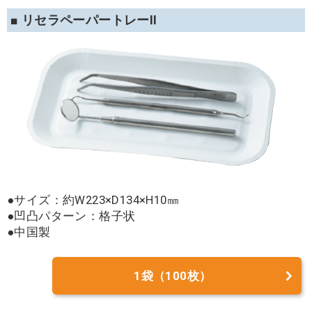
■ リセラペーパートレーII
●サイズ：約W223×D134×H10㎜
●凹凸パターン：格子状
●中国製
1袋（100枚）