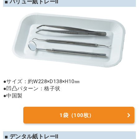
■ バリュー紙トレーII
●サイズ：約W228×D138×H10㎜
●凹凸パターン：格子状
●中国製
1袋（100枚）
■ デンタル紙トレーII