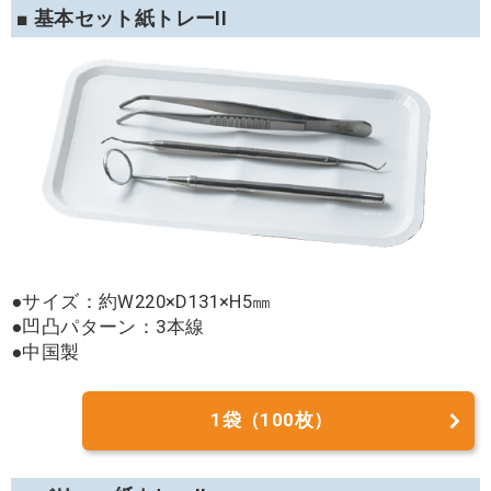
■ 基本セット紙トレーII
●サイズ：約W220×D131×H5㎜
●凹凸パターン：3本線
●中国製
1袋（100枚）