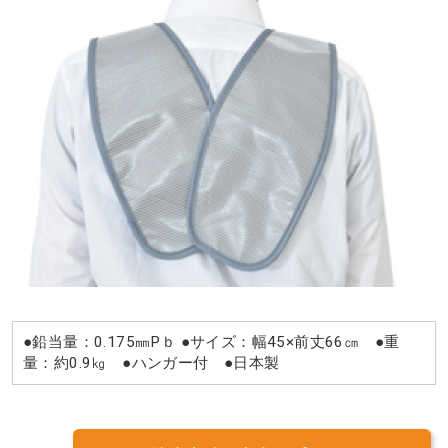
●鉛当量：0.175㎜Pｂ ●サイズ：幅45×前丈66㎝ ●重
量：約0.9㎏ ●ハンガー付 ●日本製