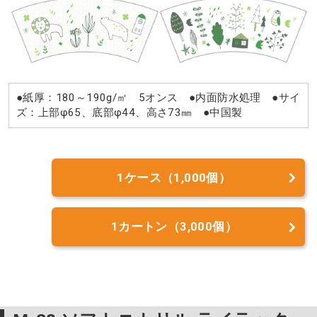
●紙厚：180～190g/㎡ 5オンス ●内面防水処理 ●サイ
ズ：上部φ65、底部φ44、高さ73㎜ ●中国製
1ケース（1,000個）
1カートン（3,000個）