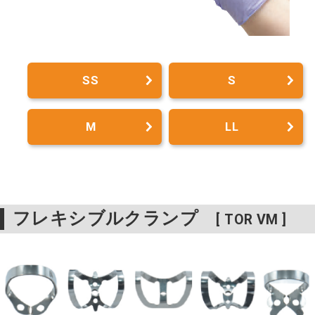
SS
S
M
LL
フレキシブルクランプ
[ TOR VM ]