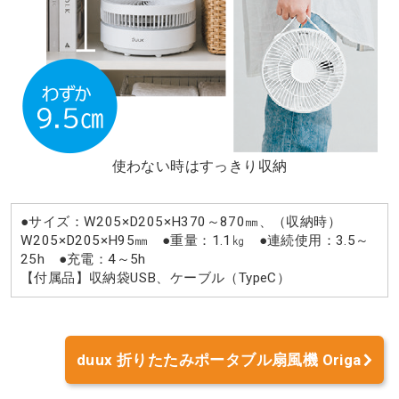
使わない時はすっきり収納
●サイズ：W205×D205×H370～870㎜、（収納時）
W205×D205×H95㎜ ●重量：1.1㎏ ●連続使用：3.5～
25h ●充電：4～5h
【付属品】収納袋USB、ケーブル（TypeC）
duux 折りたたみポータブル扇風機 Origa