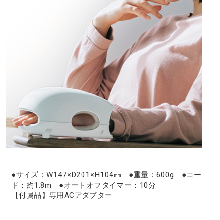
●サイズ：W147×D201×H104㎜ ●重量：600g ●コー
ド：約1.8m ●オートオフタイマー：10分
【付属品】専用ACアダプター