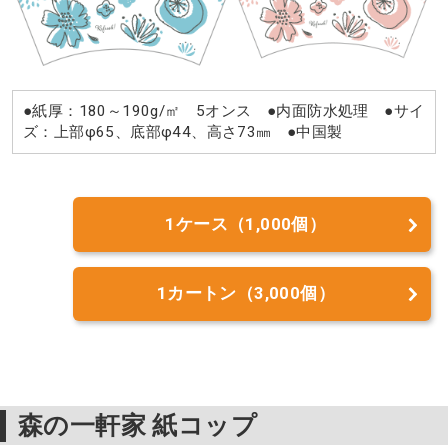
●紙厚：180～190g/㎡ 5オンス ●内面防水処理 ●サイ
ズ：上部φ65、底部φ44、高さ73㎜ ●中国製
1ケース（1,000個）
1カートン（3,000個）
森の一軒家 紙コップ