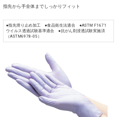
指先から手全体までしっかりフィット
●指先滑り止め加工 ●食品衛生法適合 ●ASTM F1671
ウイルス透過試験基準適合 ●抗がん剤浸透試験実施済
（ASTM6978-05）