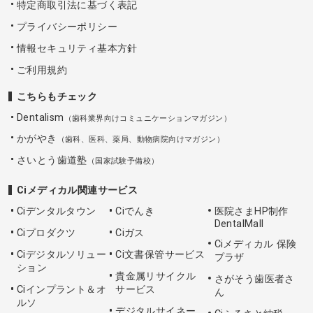
特定商取引法に基づく表記
プライバシーポリシー
情報セキュリティ基本方針
ご利用規約
こちらもチェック
Dentalism
（歯科業界向けコミュニケーションマガジン）
かがやき
（歯科、医科、薬局、動物病院向けマガジン）
さいとう歯道塾
（国家試験予備校）
Ciメディカル関連サービス
Ciデンタルタウン
Ciでんき
医院さまHP制作
DentalMall
Ciプロダクツ
Ciガス
Ciメディカル 保険
Ciデジタルソリュー
Ci文書保管サービス
プラザ
ション
貴金属リサイクル
さがそう歯医者さ
Ciインプラント＆オ
サービス
ん
ルソ
デジタルサイネー