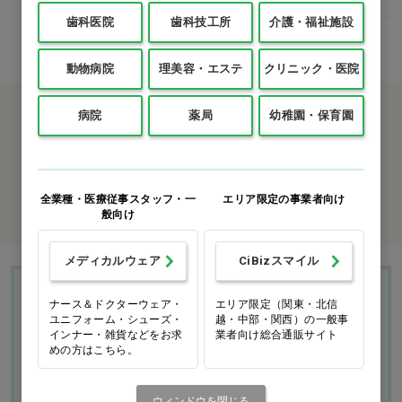
歯科医院
歯科技工所
介護・福祉施設
介護・福祉施設
口腔ケア
スポンジブラシ
動物病院
理美容・エステ
クリニック・医院
カタログをご利用のお客様
病院
薬局
幼稚園・保育園
カタログ請求
全業種・医療従事スタッフ・一
エリア限定の事業者向け
商品コード入力でクイックオーダー
般向け
メディカルウェア
CiBizスマイル
Ciモール ウェブ通販のご利用ガイド・ヘル
ナース＆ドクターウェア・
エリア限定（関東・北信
ユニフォーム・シューズ・
越・中部・関西）の一般事
プ
インナー・雑貨などをお求
業者向け総合通販サイト
めの方はこちら。
お支払いについて
送料について
ウィンドウを閉じる