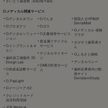
さいとう歯道塾
（国家試験予備校）
Ciメディカル関連サービス
Ciデンタルタウン
Ciでんき
医院さまHP制作
DentalMall
Ciプロダクツ
Ciガス
Ciメディカル 保険
Ciデジタルソリュー
Ci文書保管サービス
プラザ
ション
貴金属リサイクル
さがそう歯医者さ
Ciインプラント＆オ
サービス
ん
ルソ
デジタルサイネー
Ciふるさと納税
歯科技工物製作 3D
ジ
デンタルリレー
Design Lab
CiMEO対策サービ
Ci助成金診断サービ
歯科従事者向け動
ス
ス
画サイト
DentalismStudy
Ci PayLight
Ciイージーアポ2
クレジットカード
決済利用登録
JCB Medical