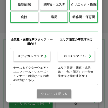
動物病院
理美容・エステ
クリニック・医院
カタログ請求
病院
薬局
幼稚園・保育園
商品コード入力でクイックオーダー
全業種・医療従事スタッフ・一
エリア限定の事業者向け
般向け
Ciモール ウェブ通販のご利用ガイド・ヘル
プ
メディカルウェア
CiBizスマイル
ナース＆ドクターウェア・
エリア限定（関東・北信
お支払いについて
送料について
ユニフォーム・シューズ・
越・中部・関西）の一般事
インナー・雑貨などをお求
業者向け総合通販サイト
めの方はこちら。
返品・交換につい
修理・保証につい
て
て
ウィンドウを閉じる
ご利用ガイドを詳しく見
よくあるご質問
る