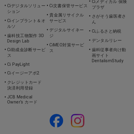
Ciメディカル 保険
Ciデジタルソリュー
Ci文書保管サービス
プラザ
ション
貴金属リサイクル
さがそう歯医者さ
Ciインプラント＆オ
サービス
ん
ルソ
デジタルサイネー
Ciふるさと納税
歯科技工物製作 3D
ジ
デンタルリレー
Design Lab
CiMEO対策サービ
Ci助成金診断サービ
歯科従事者向け動
ス
ス
画サイト
DentalismStudy
Ci PayLight
Ciイージーアポ2
クレジットカード
決済利用登録
JCB Medical
Owner's カード