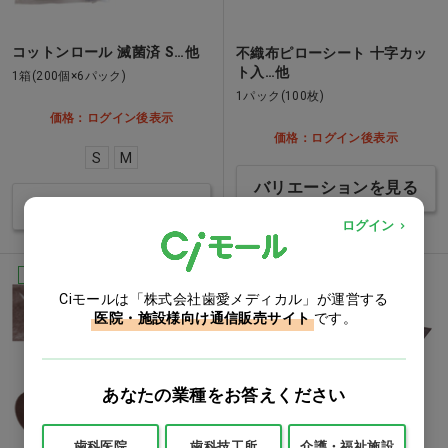
コットンロール 滅菌済 S…他
不織布ピローシート 十字カッ
ト入…他
1箱(200個×6パック)
1パック(100枚)
価格：ログイン後表示
価格：ログイン後表示
S
M
バリエーションを見る
バリエーションを見る
ログイン
Ciオリジナル
Ciオリジナル
Ciモールは「株式会社歯愛メディカル」が運営する
医院・施設様向け通信販売サイト
です。
あなたの業種をお答えください
歯科医院
歯科技工所
介護・福祉施設