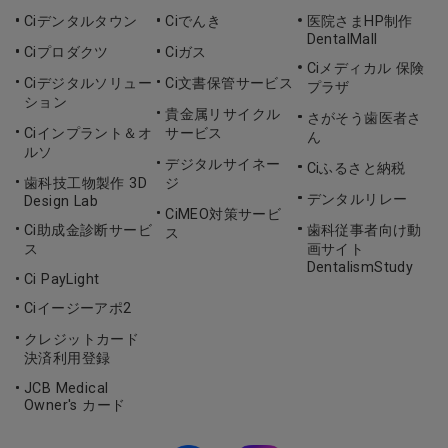
Ciデンタルタウン
Ciでんき
医院さまHP制作
DentalMall
Ciプロダクツ
Ciガス
Ciメディカル 保険
Ciデジタルソリュー
Ci文書保管サービス
プラザ
ション
貴金属リサイクル
さがそう歯医者さ
Ciインプラント＆オ
サービス
ん
ルソ
デジタルサイネー
Ciふるさと納税
歯科技工物製作 3D
ジ
デンタルリレー
Design Lab
CiMEO対策サービ
Ci助成金診断サービ
歯科従事者向け動
ス
ス
画サイト
DentalismStudy
Ci PayLight
Ciイージーアポ2
クレジットカード
決済利用登録
JCB Medical
Owner's カード