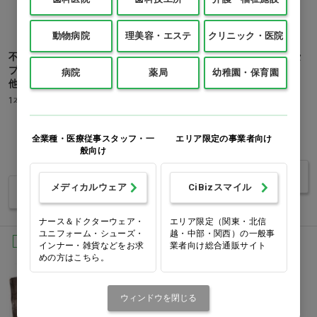
動物病院
理美容・エステ
クリニック・医院
不織布ベッドシーツ 防水タイ
不織布ベッドシーツ 非防水タ
プ ブラウン 十字カットあり…
イプ ブラウン 十字カットな
病院
薬局
幼稚園・保育園
他
し…他
1本
価格：ログイン後表示
価格：ログイン後表示
全業種・医療従事スタッフ・一
エリア限定の事業者向け
般向け
バリエーションを見る
メディカルウェア
CiBizスマイル
バリエーションを見る
ナース＆ドクターウェア・
エリア限定（関東・北信
ユニフォーム・シューズ・
越・中部・関西）の一般事
Ciオリジナル
Ciオリジナル
インナー・雑貨などをお求
業者向け総合通販サイト
めの方はこちら。
ウィンドウを閉じる