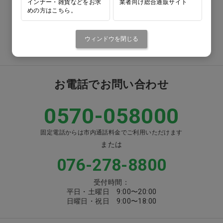
インナー・雑貨などをお求
業者向け総合通販サイト
めの方はこちら。
番号をよくお確かめのうえ、
お間違いのないようお願いいたします
ウィンドウを閉じる
注文書ダウンロード
お電話でお問い合わせ
0570-058000
固定電話からは市内通話料金でご利用いただけます
または
076-278-8800
受付時間：
平日・土曜日 9:00〜20:00
日曜日・祝日 9:00〜18:00