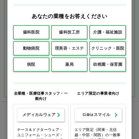
Ciモール ウェブ通販のご利用ガイド・ヘル
プ
あなたの業種をお答えください
歯科医院
歯科技工所
介護・福祉施設
お支払いについて
送料について
動物病院
理美容・エステ
クリニック・医院
返品・交換につい
修理・保証につい
て
て
病院
薬局
幼稚園・保育園
ご利用ガイドを詳しく見
よくあるご質問
る
全業種・医療従事スタッフ・一
エリア限定の事業者向け
般向け
FAXでのご注文
メディカルウェア
CiBizスマイル
0120-418-167
ナース＆ドクターウェア・
エリア限定（関東・北信
ユニフォーム・シューズ・
越・中部・関西）の一般事