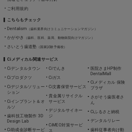
ご利用規約
こちらもチェック
Dentalism
（歯科業界向けコミュニケーションマガジン）
かがやき
（歯科、医科、薬局、動物病院向けマガジン）
さいとう歯道塾
（国家試験予備校）
Ciメディカル関連サービス
Ciデンタルタウン
Ciでんき
医院さまHP制作
DentalMall
Ciプロダクツ
Ciガス
Ciメディカル 保険
Ciデジタルソリュー
Ci文書保管サービス
プラザ
ション
貴金属リサイクル
さがそう歯医者さ
Ciインプラント＆オ
サービス
ん
ルソ
デジタルサイネー
Ciふるさと納税
歯科技工物製作 3D
ジ
デンタルリレー
Design Lab
CiMEO対策サービ
Ci助成金診断サービ
歯科従事者向け動
ス