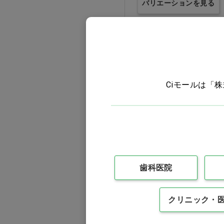
バリエーションを見る
和光堂(2)
国光ｵﾌﾞﾗｰﾄ(2)
大塚製薬工場(3)
大王製紙(38)
Ciモールは「
小林製薬(1)
小森樹脂(11)
川本産業(12)
幸和製作所(9)
徳武産業(16)
歯科医院
AROMA RELAX 全身シャ
扶桑化学(3)
ンプー お試しミニボトル
1本…他
斉藤工業(2)
価格：ログイン後表示
クリニック・
日本精密測器(2)
バリエーションを見る