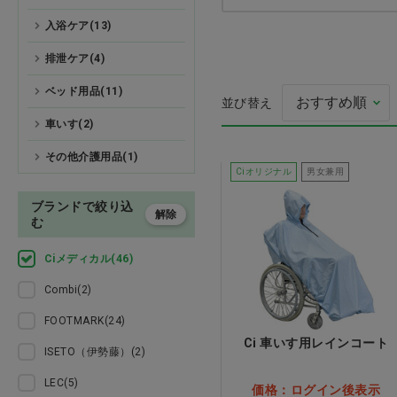
検査
入浴ケア(13)
排泄ケア(4)
処置
ベッド用品(11)
TR3コンフォート
並び替え
プレゼント用品
ク ピンク M
車いす(2)
価格：ログイン後
オーラルケア用品
その他介護用品(1)
Ciオリジナル
男女兼用
介護用品
ブランドで絞り込
解除
む
医薬品
Ciメディカル(46)
ウェア
Combi(2)
FOOTMARK(24)
美容・ヘルスケア
Ci 車いす用レインコート
ISETO（伊勢藤）(2)
家具 備品
LEC(5)
価格：ログイン後表示