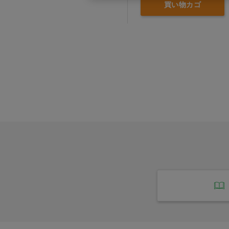
買い物カゴ
第一石鹸(2)
第一衛材(4)
紀陽除虫菊(5)
花王(12)
金鵄製作所(3)
龍角散(2)
ｱｲﾘｽｵｰﾔﾏ(2)
ｱﾙｹｱ(1)
ｱﾛﾝ化成(4)
ｲﾄﾏﾝ(1)
ｲﾜﾀﾆ理化(4)
ｲﾜﾂｷ(4)
ｳｪﾙﾌｧﾝ(3)