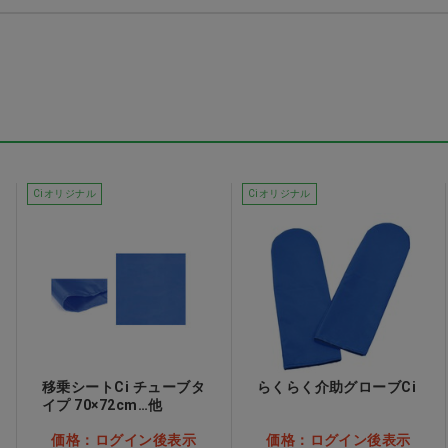
マス
TR3コンフォートマス
Ci N95マスク
ク ブルー S
価格：ログイン後表示
表示
価格：ログイン後表示
Ciオリジナル
Ciオリジナル
移乗シートCi チューブタ
らくらく介助グローブCi
イプ 70×72cm…他
価格：ログイン後表示
価格：ログイン後表示