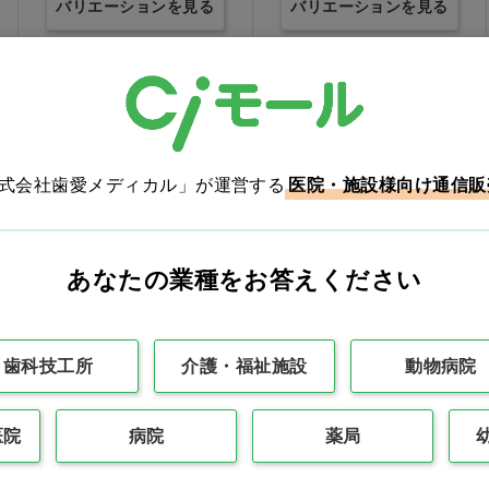
バリエーションを見る
バリエーションを見る
Ciオリジナル
男女兼用
Ciオリジナル
株式会社歯愛メディカル」が運営する
医院・施設様向け通信販
あなたの業種をお答えください
歯科技工所
介護・福祉施設
動物病院
入浴介助エプロン L…他
AROMA RELAX ボディソ
ープ 4L…他
価格：ログイン後表示
価格：ログイン後表示
医院
病院
薬局
バリエーションを見る
バリエーションを見る