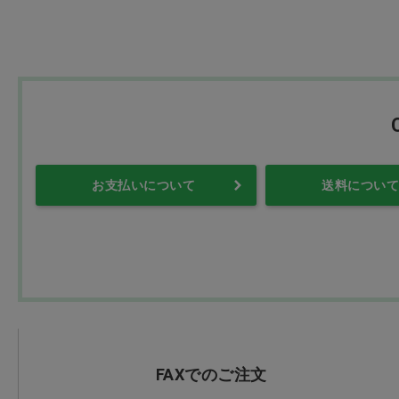
ｳｲﾝﾄﾞﾋﾙ(1)
ｳｴﾙﾊｰﾓﾆｰ(6)
ｴｽﾃｰ(2)
ｵｶﾓﾄ(2)
ｶﾜﾑﾗｻｲｸﾙ(1)
ｷｭｰﾋﾟｰ(66)
お支払いについて
送料について
ｽｹｰﾀｰ(28)
ｽﾐｽ･ｱﾝﾄﾞ･ﾈﾌｭｰ(1)
ﾃﾝﾀﾞｲ(10)
ﾅｶﾞｲﾚｰﾍﾞﾝ(1)
ﾈｽﾚ(12)
ﾊﾋﾞﾅｰｽ(27)
FAXでのご注文
ﾊﾋﾟﾗ(1)