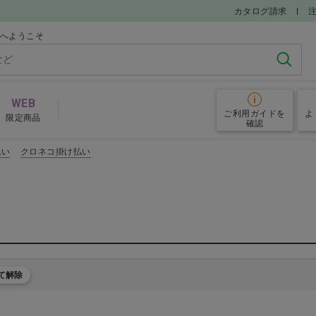
カタログ請求
ルへようこそ
検索
WEB
ご利用ガイド
を
よ
限定商品
確認
払い
クロネコ掛け払い
グローブ
予防
その他院内備品
めアイテム
て解除