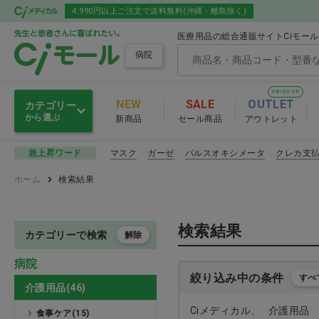
4,990円以上ご注文で送料無料(沖縄・離島除く)
医療用品の総合通販サイトCiモー
病院
08/03 UP
NEW
SALE
OUTLET
カテゴリー
から選ぶ
新商品
セール商品
アウトレット
感染予防
マスク
ガーゼ
パルスオキシメータ
クレカ支
急上昇ワード
感染予防
ホーム
検索結果
滅菌・消毒・洗浄
マスク
衛生材料
その他感染
検索結果
カテゴリーで検索
解除
注射・輸液・カテーテル
病院
感染予防 おすす
絞り込み中の条件
すべ
介護用品(46)
診察
Ciメディカル
介護用品
食事ケア(15)