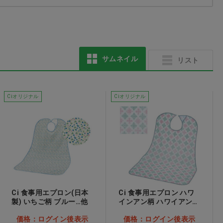
CiPRO 手術用グローブ
チークカラーマスク ミ
サムネイル
リスト
パウダーフリー 7.5
ルクティー
価格：ログイン後表示
価格：ログイン後表示
Ciオリジナル
Ciオリジナル
Ci 食事用エプロン(日本
Ci 食事用エプロン ハワ
製) いちご柄 ブルー…他
インアン柄 ハワイアンキ
ルト…他
価格：ログイン後表示
価格：ログイン後表示