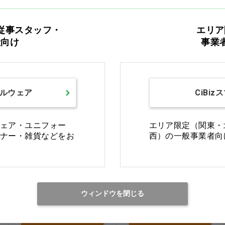
M
L
従事スタッフ・
エリア
般向け
事業
Ciオリジナル
Ciオリジナル
ルウェア
CiBiz
ェア・ユニフォー
エリア限定（関東・
ナー・雑貨などをお
西）の一般事業者向
浴そうすべり止めマット
ポータブルトイレ消臭剤
SP
1L
ウィンドウを閉じる
価格：ログイン後表示
価格：ログイン後表示