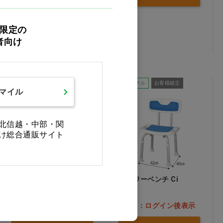
L
M
限定の
者向け
Ciオリジナル
Ciオリジナル
お客様組立
スマイル
北信越・中部・関
け総合通販サイト
5種の柑橘エキス配合ボ
シャワーベンチ Ci
ディソープ 18L 詰替用コ
ック付
価格：ログイン後表示
価格：ログイン後表示