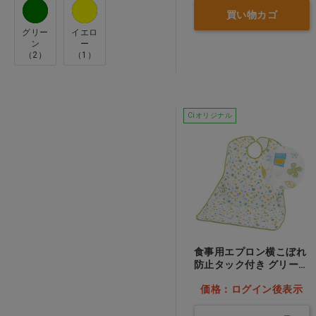
買い物カゴ
トレイン(1)
グリー
イエロ
トーエイライト(3)
ン
ー
（2）
（1）
ハナヤマ(2)
フジナップ(1)
Ciオリジナル
フードケア(25)
ライオンハイジーン(9)
三恵(1)
五洲薬品(7)
伊藤園(3)
光洋(6)
食事用エプロン横こぼれ
防止タック付き グリー
協和紙工(1)
ン…他
価格：ログイン後表示
台和(12)
名糖産業(8)