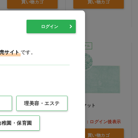
買い物カゴ
買い物カゴ
ログイン
Ciオリジナル
男女兼用
Ciオリジナル
売サイト
です。
理美容・エステ
入浴介助エプロン サック
バスマット
ス M…他
価格：ログイン後表示
価格：ログイン後表示
幼稚園・保育園
バリエーションを見る
買い物カゴ