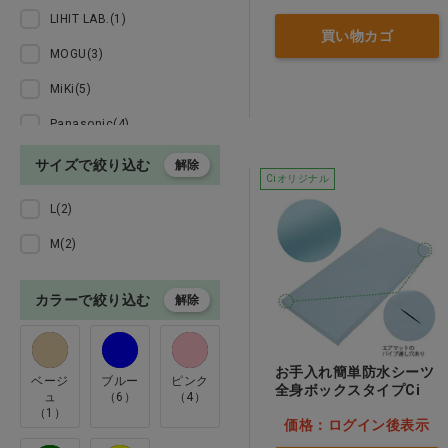
LIHIT LAB.(1)
事務用品 診察券
買い物カゴ
MOGU(3)
ペット用品
MiKi(5)
Panasonic(4)
本 ＣＤ
Richell(6)
サイズで絞り込む
解除
Ciオリジナル
専門診療科
WHISEL 自重堂(2)
L(2)
dretec(2)
クリアランス
M(2)
アクティ(6)
訳あり
カラーで絞り込む
アサヒグループ食品(6)
解除
エルモアいちばん(31)
訪問看護
ガマカ工業(1)
お手入れ簡単防水シーツ
ベージ
ブルー
ピンク
全身ボックスタイプCi
ュ
（6）
（4）
ケープ(2)
（1）
価格：ログイン後表示
サンコー(9)