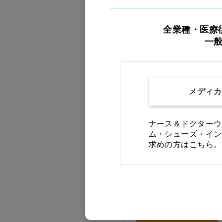
日本製紙ｸﾚｼｱ(12)
日清オイリオ(10)
全業種・医療
日進医療器(2)
一
明治(9)
東京メディカル(3)
Ciオリジナル
森永乳業クリニコ(33)
メディカ
熊野油脂(21)
ナース＆ドクターウ
牛乳石鹸共進社(1)
ム・シューズ・イン
王子ネピア(6)
求めの方はこちら。
白元アース(8)
白十字(17)
車いすマットカバー Ci
睦三(1)
価格：ログイン後表示
竹虎(33)