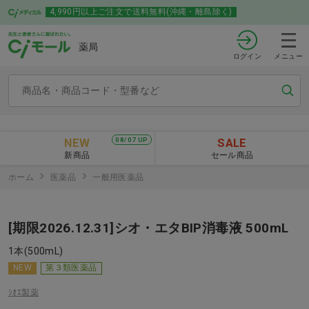
4,990円以上ご注文で送料無料(沖縄・離島除く)
薬局
ログイン
メニュー
NEW
SALE
08/07 UP
新商品
セール商品
ホーム
医薬品
一般用医薬品
[期限2026.12.31]シオ・エタBIP消毒液 500mL
1本(500mL)
NEW
第３類医薬品
ｼｵｴ製薬