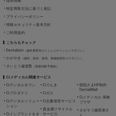
採用情報
特定商取引法に基づく表記
プライバシーポリシー
情報セキュリティ基本方針
ご利用規約
こちらもチェック
Dentalism
（歯科業界向けコミュニケーションマガジン）
かがやき
（歯科、医科、薬局、動物病院向けマガジン）
さいとう歯道塾
（国家試験予備校）
Ciメディカル関連サービス
Ciデンタルタウン
Ciでんき
医院さまHP制作
DentalMall
Ciプロダクツ
Ciガス
Ciメディカル 保険
Ciデジタルソリュー
Ci文書保管サービス
プラザ
ション
貴金属リサイクル
さがそう歯医者さ
Ciインプラント＆オ
サービス
ん