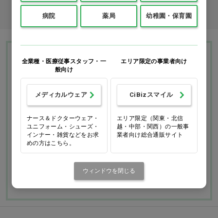
商品コード入力でクイックオーダー
病院
薬局
幼稚園・保育園
Ciモール ウェブ通販のご利用ガイド・ヘル
全業種・医療従事スタッフ・一
エリア限定の事業者向け
般向け
プ
メディカルウェア
CiBizスマイル
お支払いについて
送料について
ナース＆ドクターウェア・
エリア限定（関東・北信
ユニフォーム・シューズ・
越・中部・関西）の一般事
返品・交換につい
修理・保証につい
インナー・雑貨などをお求
業者向け総合通販サイト
て
て
めの方はこちら。
ご利用ガイドを詳しく見
よくあるご質問
る
ウィンドウを閉じる