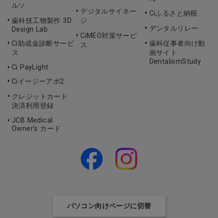
ルソ
デジタルサイネー
Ciふるさと納税
歯科技工物製作 3D
ジ
デンタルリレー
Design Lab
CiMEO対策サービ
Ci助成金診断サービ
歯科従事者向け動
ス
ス
画サイト
DentalismStudy
Ci PayLight
Ciイージーアポ2
クレジットカード
決済利用登録
JCB Medical
Owner's カード
パソコン向けページに切替