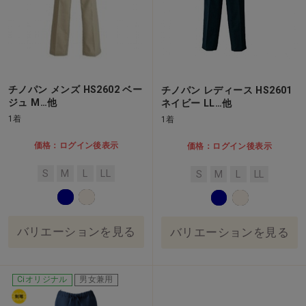
チノパン メンズ HS2602 ベー
チノパン レディース HS2601
ジュ M…他
ネイビー LL…他
1着
1着
価格：ログイン後表示
価格：ログイン後表示
S
M
L
LL
S
M
L
LL
バリエーションを見る
バリエーションを見る
Ciオリジナル
男女兼用