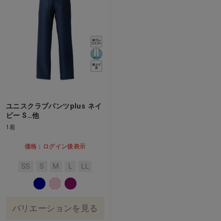
ユニスクラブパンツplus ネイ
ビー S…他
1着
価格：ログイン後表示
SS
S
M
L
LL
バリエーションを見る