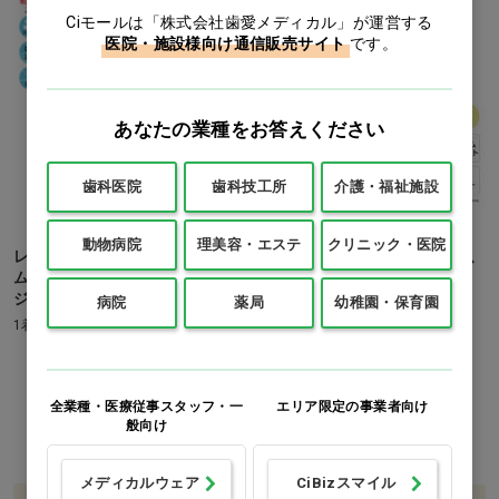
Ciモールは「株式会社歯愛メディカル」が運営する
医院・施設様向け通信販売サイト
です。
あなたの業種をお答えください
歯科医院
歯科技工所
介護・福祉施設
動物病院
理美容・エステ
クリニック・医院
レディース 超ストレッチ スリ
ローラアシュレイ レディース
ムパンツ F-9705 サンドベー
パンツ LW701 ネイビー 3L…
ジュ S…他
他
病院
薬局
幼稚園・保育園
1着
1着
価格：ログイン後表示
価格：ログイン後表示
全業種・医療従事スタッフ・一
エリア限定の事業者向け
S
M
L
LL
M
L
LL
Ｓ
3L
般向け
メディカルウェア
CiBizスマイル