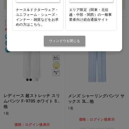
バリエーションを見る
バリエーションを見る
ナース＆ドクターウェア・
エリア限定（関東・北信
ユニフォーム・シューズ・
越・中部・関西）の一般事
インナー・雑貨などをお求
業者向け総合通販サイト
女性用
男性用
めの方はこちら。
ウィンドウを閉じる
レディース 超ストレッチ スリ
メンズ シャーリングパンツ サ
ムパンツ F-9705 ホワイト S…
ックス 3L…他
他
1着
1着
価格：ログイン後表示
価格：ログイン後表示