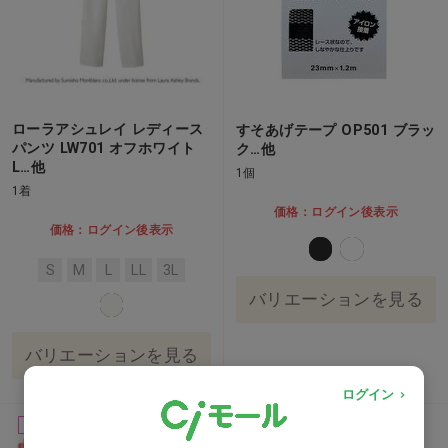
ローラアシュレイ レディース
すそあげテープ OP501 ブラッ
パンツ LW701 オフホワイト
ク…他
L…他
1個
1着
価格：ログイン後表示
価格：ログイン後表示
S
M
L
LL
3L
バリエーションを見る
バリエーションを見る
ログイン
女性用
女性用