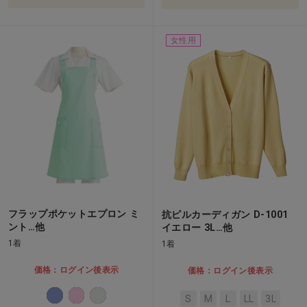
女性用
フラップポケットエプロン ミ
抗ピルカーディガン D-1001
ント…他
イエロー 3L…他
1着
1着
価格：ログイン後表示
価格：ログイン後表示
S
M
L
LL
3L