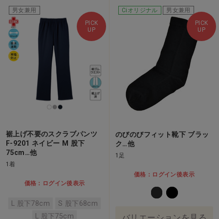
男女兼用
Ciオリジナル
男女兼用
PICK
PICK
UP
UP
裾上げ不要のスクラブパンツ
のびのびフィット靴下 ブラッ
F-9201 ネイビー M 股下
ク…他
75cm…他
1足
1着
価格：ログイン後表示
価格：ログイン後表示
L 股下78cm
S 股下68cm
L 股下75cm
バリエーションを見る