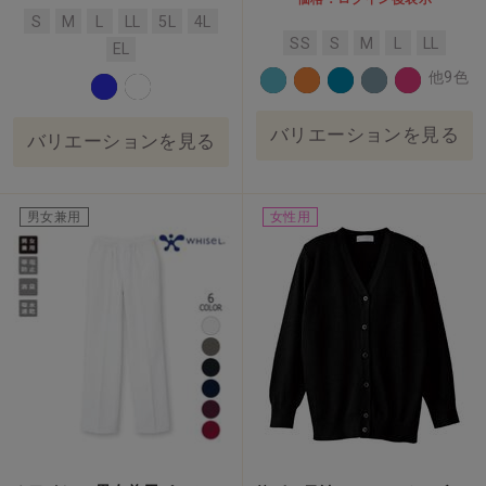
S
M
L
LL
5L
4L
SS
S
M
L
LL
EL
他9色
バリエーションを見る
バリエーションを見る
男女兼用
女性用