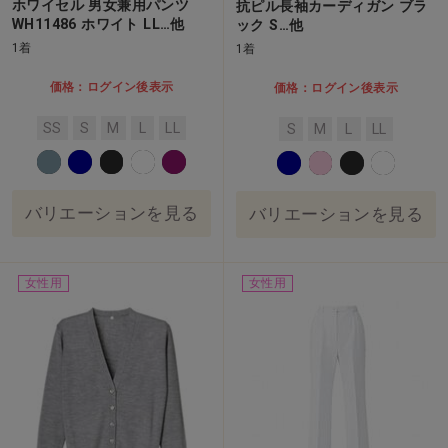
ホワイセル 男女兼用パンツ
抗ピル長袖カーディガン ブラ
WH11486 ホワイト LL…他
ック S…他
1着
1着
価格：ログイン後表示
価格：ログイン後表示
SS
S
M
L
LL
S
M
L
LL
バリエーションを見る
バリエーションを見る
女性用
女性用