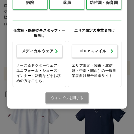
病院
薬局
幼稚園・保育園
ローラ アシュレイ ナースジャ
制菌加工 長袖予防衣 ピンク
ケット LW601 ピーチ×アメリ
LL…他
ピンク S…他
1着
1着
全業種・医療従事スタッフ・一
エリア限定の事業者向け
価格：ログイン後表示
般向け
価格：ログイン後表示
S
M
L
LL
S
M
L
LL
3L
メディカルウェア
CiBizスマイル
ナース＆ドクターウェア・
エリア限定（関東・北信
バリエーションを見る
ユニフォーム・シューズ・
越・中部・関西）の一般事
バリエーションを見る
インナー・雑貨などをお求
業者向け総合通販サイト
めの方はこちら。
男女兼用
男女兼用
ウィンドウを閉じる