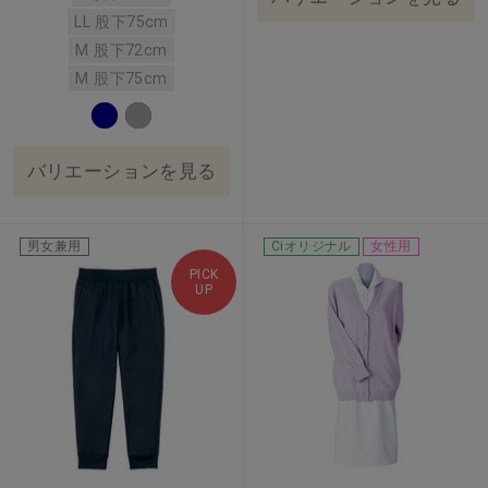
LL 股下75cm
M 股下72cm
M 股下75cm
バリエーションを見る
男女兼用
Ciオリジナル
女性用
PICK
UP