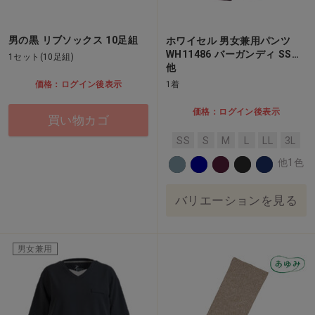
男の黒 リブソックス 10足組
ホワイセル 男女兼用パンツ
WH11486 バーガンディ SS…
1セット(10足組)
他
1着
価格：ログイン後表示
価格：ログイン後表示
買い物カゴ
SS
S
M
L
LL
3L
他1色
バリエーションを見る
男女兼用