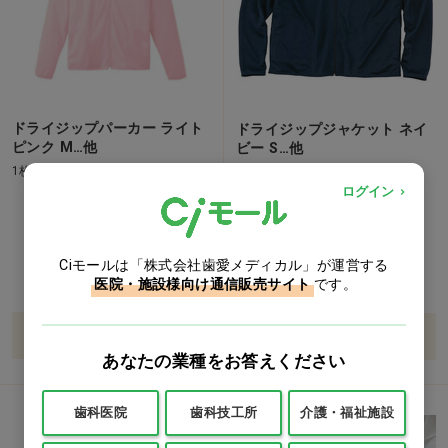
ドライジップパーカー ライト
ドライジップジャケット ネイ
ピンク M…他
ビー S…他
1枚
1枚
ログイン
価格：ログイン後表示
価格：ログイン後表示
SS
S
M
L
LL
S
M
L
LL
Ciモールは「株式会社歯愛メディカル」が運営する
医院・施設様向け通信販売サイト
です。
バリエーションを見る
バリエーションを見る
あなたの業種をお答えください
歯科医院
歯科技工所
介護・福祉施設