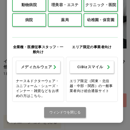
動物病院
理美容・エステ
クリニック・医院
病院
薬局
幼稚園・保育園
全業種・医療従事スタッフ・一
エリア限定の事業者向け
般向け
イーグルクロス ネイビー Ｍ…
UV OUTDOOR 親指カバー ひ
他
メディカルウェア
CiBizスマイル
んやりクール
1着
1個
ナース＆ドクターウェア・
エリア限定（関東・北信
価格：ログイン後表示
価格：ログイン後表示
ユニフォーム・シューズ・
越・中部・関西）の一般事
インナー・雑貨などをお求
業者向け総合通販サイト
めの方はこちら。
Ｍ
Ｌ
買い物カゴ
ウィンドウを閉じる
バリエーションを見る