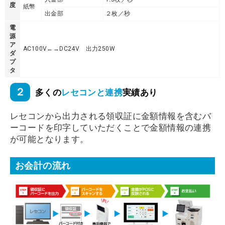
度
紙幣
出金部
２枚／秒
電
源
ア
AC100V←→DC24V 出力250W
ダ
プ
タ
２
多くの
レセコンと連携
実績あり
レセコンから出力される領収証に金額情報を含むバ
ーコードを印字していただくことで金額情報の連携
が可能となります。
お会計の流れ