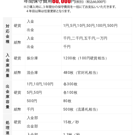
入金
硬貨
1円,5円,10円,50円,100円,500円
対
出金
応
金
入金
千円,二千円,五千円,一万円
種
紙幣
出金
千円
入
硬貨
振分庫
1200枚（100円硬貨相当）
金
庫
用
紙幣
混合庫
480枚（官封札相当）
量
1円,10円,100円
各300枚
出
金
硬貨
5円,50円
各100枚
庫
500円
80枚
容
量
紙幣
千円
500枚（流通札相当）
入金部
硬貨
15枚／秒
処
出金部
理
速
入金部
1.3枚／秒