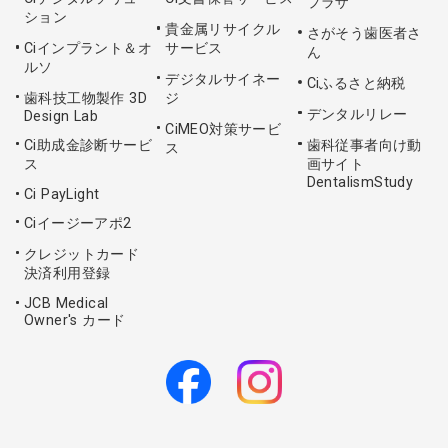
プラザ
ション
貴金属リサイクル
さがそう歯医者さ
Ciインプラント＆オ
サービス
ん
ルソ
デジタルサイネー
Ciふるさと納税
歯科技工物製作 3D
ジ
デンタルリレー
Design Lab
CiMEO対策サービ
Ci助成金診断サービ
歯科従事者向け動
ス
ス
画サイト
DentalismStudy
Ci PayLight
Ciイージーアポ2
クレジットカード
決済利用登録
JCB Medical
Owner's カード