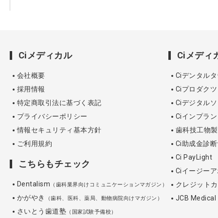
Ciメディカル
Ciメデ
会社概要
Ciデンタル
採用情報
Ciプロダクツ
特定商取引法に基づく表記
Ciデジタル
プライバシーポリシー
Ciインプラ
情報セキュリティ基本方針
歯科技工物製作 3
ご利用規約
Ci助成金診
Ci PayLight
こちらもチェック
Ciイージーア
Dentalism
クレジットカ
（歯科業界向けコミュニケーションマガジン）
かがやき
JCB Medica
（歯科、医科、薬局、動物病院向けマガジン）
さいとう歯道塾
（国家試験予備校）