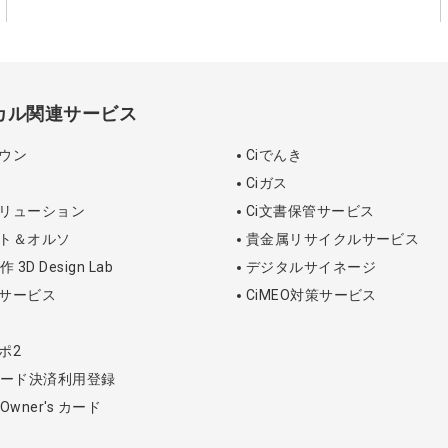
ィカル関連サービス
タウン
Ciでんき
Ciガス
ソリューション
Ci文書保管サービス
ント＆オルソ
貴金属リサイクルサービス
D Design Lab
デジタルサイネージ
断サービス
CiMEO対策サービス
ポ2
ード決済利用登録
l Owner's カード