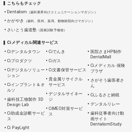
こちらもチェック
Dentalism
（歯科業界向けコミュニケーションマガジン）
かがやき
（歯科、医科、薬局、動物病院向けマガジン）
さいとう歯道塾
（国家試験予備校）
Ciメディカル関連サービス
Ciデンタルタウン
Ciでんき
医院さまHP制作
DentalMall
Ciプロダクツ
Ciガス
Ciメディカル 保険
Ciデジタルソリュー
Ci文書保管サービス
プラザ
ション
貴金属リサイクル
さがそう歯医者さ
Ciインプラント＆オ
サービス
ん
ルソ
デジタルサイネー
Ciふるさと納税
歯科技工物製作 3D
ジ
デンタルリレー
Design Lab
CiMEO対策サービ
Ci助成金診断サービ
歯科従事者向け動
ス
ス
画サイト
DentalismStudy
Ci PayLight