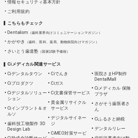
情報セキュリティ基本方針
ご利用規約
こちらもチェック
Dentalism
（歯科業界向けコミュニケーションマガジン）
かがやき
（歯科、医科、薬局、動物病院向けマガジン）
さいとう歯道塾
（国家試験予備校）
Ciメディカル関連サービス
Ciデンタルタウン
Ciでんき
医院さまHP制作
DentalMall
Ciプロダクツ
Ciガス
Ciメディカル 保険
Ciデジタルソリュー
Ci文書保管サービス
プラザ
ション
貴金属リサイクル
さがそう歯医者さ
Ciインプラント＆オ
サービス
ん
ルソ
デジタルサイネー
Ciふるさと納税
歯科技工物製作 3D
ジ
デンタルリレー
Design Lab
CiMEO対策サービ