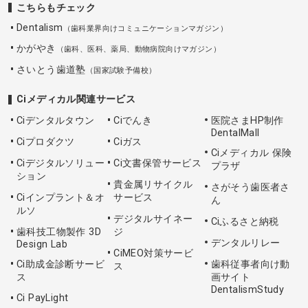
こちらもチェック
Dentalism
（歯科業界向けコミュニケーションマガジン）
かがやき
（歯科、医科、薬局、動物病院向けマガジン）
さいとう歯道塾
（国家試験予備校）
Ciメディカル関連サービス
Ciデンタルタウン
Ciでんき
医院さまHP制作
DentalMall
Ciプロダクツ
Ciガス
Ciメディカル 保険
Ciデジタルソリュー
Ci文書保管サービス
プラザ
ション
貴金属リサイクル
さがそう歯医者さ
Ciインプラント＆オ
サービス
ん
ルソ
デジタルサイネー
Ciふるさと納税
歯科技工物製作 3D
ジ
デンタルリレー
Design Lab
CiMEO対策サービ
Ci助成金診断サービ
歯科従事者向け動
ス
ス
画サイト
DentalismStudy
Ci PayLight