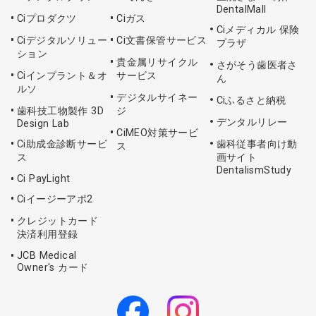
DentalMall
Ciプロダクツ
Ciガス
Ciメディカル 保険
Ciデジタルソリュー
Ci文書保管サービス
プラザ
ション
貴金属リサイクル
さがそう歯医者さ
Ciインプラント＆オ
サービス
ん
ルソ
デジタルサイネー
Ciふるさと納税
歯科技工物製作 3D
ジ
デンタルリレー
Design Lab
CiMEO対策サービ
Ci助成金診断サービ
歯科従事者向け動
ス
ス
画サイト
DentalismStudy
Ci PayLight
Ciイージーアポ2
クレジットカード
決済利用登録
JCB Medical
Owner's カード