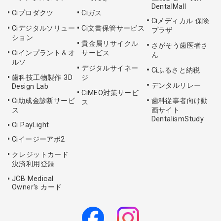
DentalMall
Ciプロダクツ
Ciガス
Ciメディカル 保険
Ciデジタルソリュー
Ci文書保管サービス
プラザ
ション
貴金属リサイクル
さがそう歯医者さ
Ciインプラント＆オ
サービス
ん
ルソ
デジタルサイネー
Ciふるさと納税
歯科技工物製作 3D
ジ
デンタルリレー
Design Lab
CiMEO対策サービ
Ci助成金診断サービ
歯科従事者向け動
ス
ス
画サイト
DentalismStudy
Ci PayLight
Ciイージーアポ2
クレジットカード
決済利用登録
JCB Medical
Owner's カード