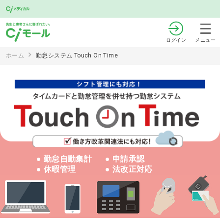
ログイン
メニュー
ホーム
勤怠システム Touch On Time
● 勤怠自動集計
● 申請承認
● 休暇管理
● 法改正対応