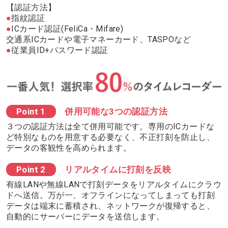
【認証方法】
●
指紋認証
●
ICカード認証(FeliCa・Mifare)
交通系ICカードや電子マネーカード、TASPOなど
●
従業員ID+パスワード認証
Point 1
併用可能な3つの認証方法
３つの認証方法は全て併用可能です。専用のICカードな
ど特別なものを用意する必要なく、不正打刻を防止し、
データの客観性を高められます。
Point 2
リアルタイムに打刻を反映
有線LANや無線LANで打刻データをリアルタイムにクラウ
ドへ送信。万が一、オフラインになってしまっても打刻
データは端末に蓄積され、ネットワークが復帰すると、
自動的にサーバーにデータを送信します。