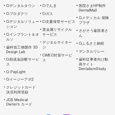
Ciデンタルタウン
Ciでんき
医院さまHP制作
DentalMall
Ciプロダクツ
Ciガス
Ciメディカル 保険
Ciデジタルソリュー
Ci文書保管サービス
プラザ
ション
貴金属リサイクル
さがそう歯医者さ
Ciインプラント＆オ
サービス
ん
ルソ
デジタルサイネー
Ciふるさと納税
歯科技工物製作 3D
ジ
デンタルリレー
Design Lab
CiMEO対策サービ
Ci助成金診断サービ
歯科従事者向け動
ス
ス
画サイト
DentalismStudy
Ci PayLight
Ciイージーアポ2
クレジットカード
決済利用登録
JCB Medical
Owner's カード