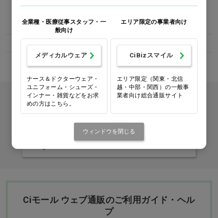
カテゴリー
全業種・医療従事スタッフ・一
エリア限定の事業者向け
般向け
歯科医院
矯正器材
ブラケット・ボタン
メディカルウェア
CiBizスマイル
ナース＆ドクターウェア・
エリア限定（関東・北信
ユニフォーム・シューズ・
越・中部・関西）の一般事
インナー・雑貨などをお求
業者向け総合通販サイト
カタログをご利用のお客様
めの方はこちら。
カタログ請求
ウィンドウを閉じる
商品コード入力でクイックオーダー
Ciモール ウェブ通販のご利用ガイド・ヘル
プ