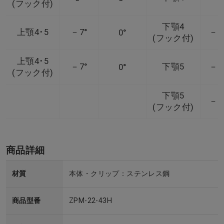
(フック付)
下顎4
上顎4･5
－7°
－1
0°
(フック付)
上顎4･5
－7°
下顎5
－1
0°
(フック付)
下顎5
－1
(フック付)
商品詳細
材質
本体・クリップ：ステンレス鋼
商品型番
ZPM-22-43H