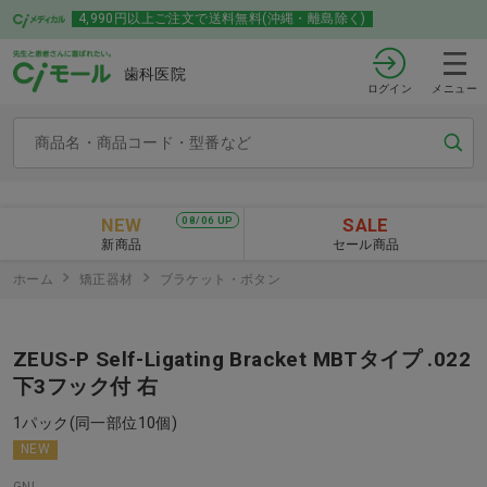
4,990円以上ご注文で送料無料(沖縄・離島除く)
歯科医院
ログイン
メニュー
NEW
SALE
08/06 UP
新商品
セール商品
ホーム
矯正器材
ブラケット・ボタン
ZEUS-P Self-Ligating Bracket MBTタイプ .022
下3フック付 右
1パック(同一部位10個)
NEW
GNI