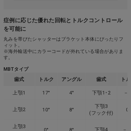
症例に応じた優れた回転とトルクコントロール
を可能に
丸みを帯びたシャッターはブラケット本体にぴったりフ
ィット。
※海外輸送中にカラーコードが外れている場合がありま
す。
MBTタイプ
歯式
トルク
アングル
歯式
ト
上顎1
17°
4°
下顎1･2
－6
下顎3
上顎2
10°
8°
0°
(フック付)
上顎3
下顎4
－1
0°
8°