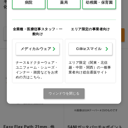
キャナルスペースト [昭和薬品
カット＆フィット
病院
薬局
幼稚園・保育園
化工] 単品 A材…他
1個
価格：ログイン後表示
価格：ログイン後表示
全業種・医療従事スタッフ・一
エリア限定の事業者向け
バリエーションを見る
買い物カゴ
般向け
メディカルウェア
CiBizスマイル
ナース＆ドクターウェア・
エリア限定（関東・北信
ユニフォーム・シューズ・
越・中部・関西）の一般事
インナー・雑貨などをお求
業者向け総合通販サイト
めの方はこちら。
ウィンドウを閉じる
Easy Flex Path 21mm…他
SANIガッタパーチャポイント