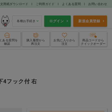
注文用紙ダウンロード
ご利用ガイド
よくある質問
お問い合わせ
ログイン
新規会員登録
各種お手続き
くある質問
を
購入履歴
から
お気に入り
から
商品コードから
確認
再注文
注文
クイックオーダー
フロス
歯間ブラシ
洗口液
口腔内保湿
022 下4フック付 右
ー・設置型ミラー
ケース・その他