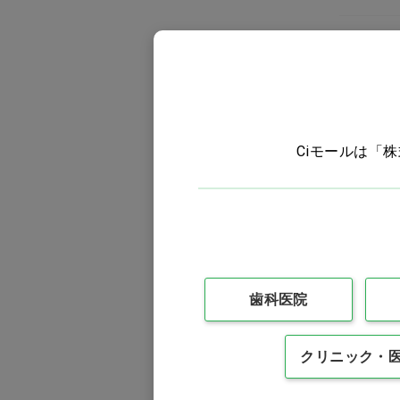
商品詳
材質
Ciモールは「
商品型
規制区
滅菌区
認証番
歯科医院
クリニック・