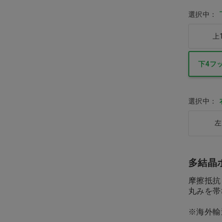
選択中：
拡大鏡・ルーペ
上
インテリア・雑貨
下4フ
リーフレット・説明用模型
白衣・サンダル
選択中：
左
診察券・薬袋
小児プレゼント・ドール・ト
ゥースグッズ
多結晶
摩擦抵抗
医薬品
丸みを帯
バー・スプレー・ＰＭＣ・ホ
※海外輸
ワイトニング