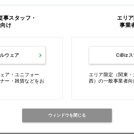
従事スタッフ・
エリア
バリエ
般向け
事業
 右
ロスタイプ .022 上1 右
ルウェア
CiBiz
 右
ロスタイプ .022 上2 右
ェア・ユニフォー
エリア限定（関東・
ナー・雑貨などをお
西）の一般事業者向
 上3フック付 右
ロスタイプ .022 上3フック付 右
ウィンドウを閉じる
上4 5フック付 右
ロスタイプ .022 上4 5フック付 右