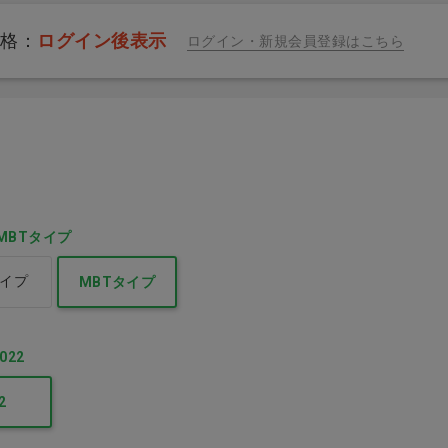
価格：
ログイン後表示
ログイン・新規会員登録はこちら
C]
[軽減8%]Spryガム ブリ
CiベーシックN ふつう
クス
スターパック スペアミ
M グリーン50本
ント
価格：ログイン後表示
表示
価格：ログイン後表示
MBTタイプ
イプ
MBTタイプ
.022
2