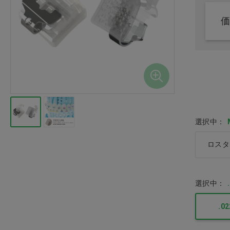
印象材・ミキシングチップ・
バイト・トレー・咬合紙
石膏・咬合器・ワックス
注射針・エンド用品
ルシェロ フロス [G
30m ミントワッ
パープル
義歯関連・適応試験材・超音
波洗浄器
価格：ログイン後
選択中：
レジン・コア・仮封材・筆
ロスタ
技工関連・研磨・マウスガー
ド
選択中：
外科用品
.02
インスツルメント