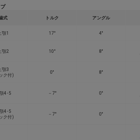
イプ
歯式
トルク
アングル
上顎1
17°
4°
上顎2
10°
8°
上顎3
0°
8°
ック付)
顎4･5
－7°
0°
顎4･5
－7°
0°
ック付)