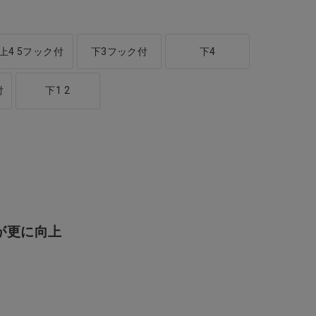
上4 5フック付
下3フック付
下4
付
下1 2
が更に向上