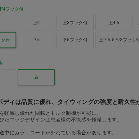
下4フック付
1
上2
上3フック付
上4 5
下5
下5フック付
上下5-5 ※3フック
ック付
右
右
ボディは品質に優れ、タイウィングの強度と耐久性
を軽減し優れた回転とトルク制御が可能に。
びたエッジデザインは患者様の不快感を軽減します。
送中にカラ―コードが外れている場合があります。