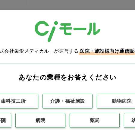
細
本体：酸化アルミニウム、クリップ：ス
株式会社歯愛メディカル」が運営する
医院・施設様向け通信販
番
VAM-22-44H
分
単回使用
あなたの業種をお答えください
分
未滅菌
号
304AKBZI00087000 管理医療機器(ｸﾗｽ
歯科技工所
介護・福祉施設
動物病院
医院
病院
薬局