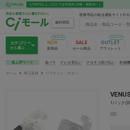
4,990円以上ご注文で送料無料(沖縄・離島除く)
医療用品の総合通販サイトCi
歯科医院
08/06 UP
08/07 UP
NEW
SALE
OUTLET
カテゴリー
から選ぶ
新商品
セール商品
アウトレット
オーラルケア
金パラ
クレカ支払い
クロネコ掛け払い
釣銭
急上昇ワード
オーラルケア
ホーム
矯正器材
ブラケット・ボタン
グローブ・マスク・ゴーグル
歯ブラシ
ディスポ・トイレ・スリッパ
舌ブラシ
VENUS
1パック(
感染予防
口腔ケア用
GNI
セメント・練板紙・裏層材・
知覚過敏
オーラルケア お