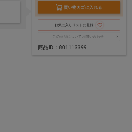
買い物カゴに入れる
お気に入りリストに登録
この商品についてお問い合わせ
商品ID：801113399
Ci704（フラット毛/ラ
New リカル(高濃度フ
ウンド加工） S やわら
ッ素入ジェル歯磨剤) プ
かめ 50本
レミアムグレープ
価格：ログイン後表示
価格：ログイン後表示