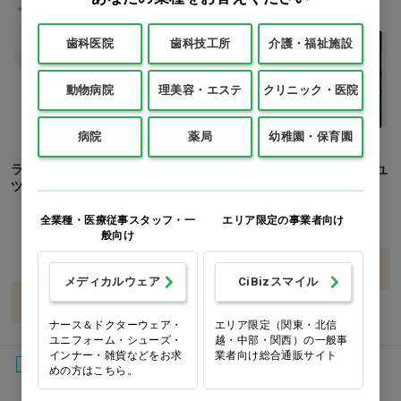
歯科医院
歯科技工所
介護・福祉施設
動物病院
理美容・エステ
クリニック・医院
病院
薬局
幼稚園・保育園
ライフリー夜用あんしんパン
さわやかパッド 夜あんしん[ユ
ツ[ユニチャーム] 5回分 M…他
ニチャーム] 150cc…他
全業種・医療従事スタッフ・一
エリア限定の事業者向け
価格：ログイン後表示
価格：ログイン後表示
般向け
M
L
バリエーションを見る
メディカルウェア
CiBizスマイル
バリエーションを見る
ナース＆ドクターウェア・
エリア限定（関東・北信
ユニフォーム・シューズ・
越・中部・関西）の一般事
インナー・雑貨などをお求
業者向け総合通販サイト
男性用
女性用
めの方はこちら。