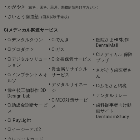
かがやき
（歯科、医科、薬局、動物病院向けマガジン）
さいとう歯道塾
（国家試験予備校）
Ciメディカル関連サービス
Ciデンタルタウン
Ciでんき
医院さまHP制作
DentalMall
Ciプロダクツ
Ciガス
Ciメディカル 保険
Ciデジタルソリュー
Ci文書保管サービス
プラザ
ション
貴金属リサイクル
さがそう歯医者さ
Ciインプラント＆オ
サービス
ん
ルソ
デジタルサイネー
Ciふるさと納税
歯科技工物製作 3D
ジ
デンタルリレー
Design Lab
CiMEO対策サービ
Ci助成金診断サービ
歯科従事者向け動
ス
ス
画サイト
DentalismStudy
Ci PayLight
Ciイージーアポ2
クレジットカード