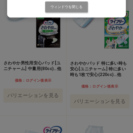
ウィンドウを閉じる
さわやか男性用安心パッド[ユ
さわやかパッド 特に多い時も
ニチャーム] 中量用(80cc)…他
安心[ユニチャーム] 特に多い
時も1枚で安心(220cc)…他
価格：ログイン後表示
価格：ログイン後表示
バリエーションを見る
バリエーションを見る