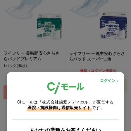
ライフリー 長時間安心さらさ
ライフリー 一晩中安心さらさ
らパッドプレミアム
らパッド スーパー…他
1パック(48枚)
価格：ログイン後表示
価格：ログイン後表示
ログイン
バリエーションを見る
買い物カゴ
Ciモールは「株式会社歯愛メディカル」が運営する
医院・施設様向け通信販売サイト
です。
女性用
あなたの業種をお答えください