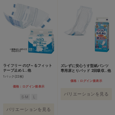
ライフリー のび～るフィット
ズレずに安心うす型紙パンツ
テープ止め L…他
専用尿とりパッド 2回吸収…他
1パック(22枚)
価格：ログイン後表示
価格：ログイン後表示
バリエーションを見る
S-M
L
バリエーションを見る