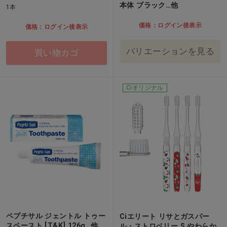
本体 ブラック…他
1本
価格：ログイン後表示
価格：ログイン後表示
バリエーションを見る
買い物カゴ
Ciオリジナル
ペプチサル ジェントル トゥー
Ciエリート リサとガスパー
スペースト [T&K] 126g…他
ル・ストロベリー S やわらか