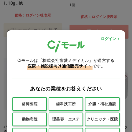
し10g…他
1個
価格：ログイン後表示
価格：ログイン後表示
バリエーションを見る
買い物カゴ
ログイン
Ciモールは「株式会社歯愛メディカル」が運営する
医院・施設様向け通信販売サイト
です。
あなたの業種をお答えください
歯科医院
歯科技工所
介護・福祉施設
動物病院
理美容・エステ
クリニック・医院
パタカラフレイル(口唇筋力固
超音波洗浄器 [dretec] ソニッ