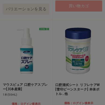
買い物カゴ
バリエーションを見る
マウスピュア 口腔ケアスプレ
口腔清拭シート リフレケアW
ー[川本産業]
[雪印ビーンスターク] 本体ボ
トル…他
1本(50mL)
価格：ログイン後表示
価格：ログイン後表示