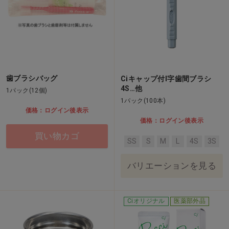
歯ブラシバッグ
Ciキャップ付I字歯間ブラシ
4S…他
1パック(12個)
1パック(100本)
価格：ログイン後表示
価格：ログイン後表示
買い物カゴ
SS
S
M
L
4S
3S
バリエーションを見る
Ciオリジナル
医薬部外品