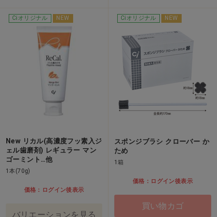
Ciオリジナル
NEW
Ciオリジナル
NEW
New リカル(高濃度フッ素入ジ
スポンジブラシ クローバー か
ェル歯磨剤) レギュラー マン
ため
ゴーミント…他
1箱
1本(70g)
価格：ログイン後表示
価格：ログイン後表示
買い物カゴ
バリエーションを見る