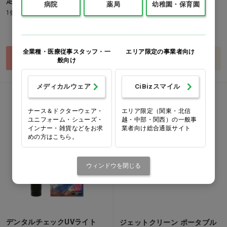
定装置)
クスリム 0.25L…他
病院
薬局
幼稚園・保育園
1個
1台
価格：ログイン後表示
価格：ログイン後表示
全業種・医療従事スタッフ・一
エリア限定の事業者向け
買い物カゴ
バリエーションを見る
般向け
メディカルウェア
CiBizスマイル
ナース＆ドクターウェア・
エリア限定（関東・北信
ユニフォーム・シューズ・
越・中部・関西）の一般事
インナー・雑貨などをお求
業者向け総合通販サイト
めの方はこちら。
ウィンドウを閉じる
デンタルチェックUVライト
ジェットクリーン ポータブル