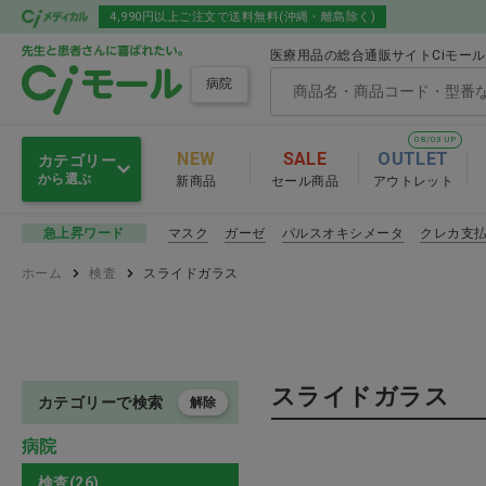
4,990円以上ご注文で送料無料(沖縄・離島除く)
医療用品の総合通販サイトCiモー
病院
08/03 UP
NEW
SALE
OUTLET
カテゴリー
から選ぶ
新商品
セール商品
アウトレット
感染予防
マスク
ガーゼ
パルスオキシメータ
クレカ支
急上昇ワード
感染予防
ホーム
検査
スライドガラス
滅菌・消毒・洗浄
マスク
衛生材料
その他感染
スライドガラス
注射・輸液・カテーテル
カテゴリーで検索
解除
感染予防 おすす
病院
診察
検査(26)