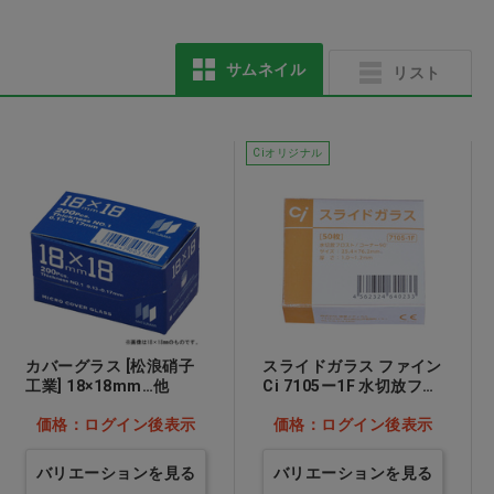
サムネイル
リスト
医療用不織布3層マスク
口元空間広々マスク ダ
ークグレー
Ciオリジナル
価格：ログイン後表示
価格：ログイン後表示
カバーグラス [松浪硝子
スライドガラス ファイン
工業] 18×18mm…他
Ci 7105ー1F 水切放フロ
スト…他
価格：ログイン後表示
価格：ログイン後表示
バリエーションを見る
バリエーションを見る