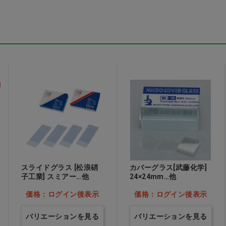
プレ
TR3コンフォートマス
CiPRO 手術用グローブ
箱
ク ブルー S
パウダーフリー 6.0
価格：ログイン後表示
価格：ログイン後表示
表示
スライドグラス [松浪硝
カバーグラス[武藤化学]
子工業] スミアー…他
24×24mm…他
価格：ログイン後表示
価格：ログイン後表示
バリエーションを見る
バリエーションを見る