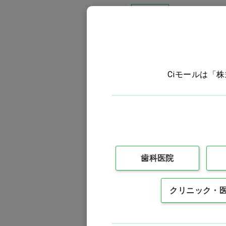
Ciオリジナル
Ciモールは「
カバーガラス Ci
24×24mm…他
価格：ログイン後表示
バリエーションを見る
歯科医院
クリニック・