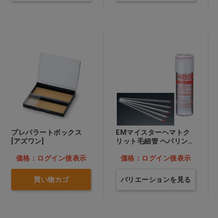
プレパラートボックス
EMマイスターヘマトク
[アズワン]
リット毛細管 ヘパリン処
理 内径φ1.1～1.2mm…
価格：ログイン後表示
価格：ログイン後表示
他
買い物カゴ
バリエーションを見る