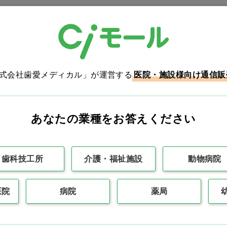
株式会社歯愛メディカル」が運営する
医院・施設様向け通信販
あなたの業種をお答えください
歯科技工所
介護・福祉施設
動物病院
医院
病院
薬局
最初
前の100件
1
次の10