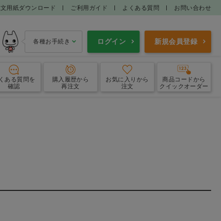
注文用紙ダウンロード
ご利用ガイド
よくある質問
お問い合わせ
ログイン
新規会員登録
各種お手続き
くある質問
を
購入履歴
から
お気に入り
から
商品コードから
確認
再注文
注文
クイックオーダー
エプロン
ガウン