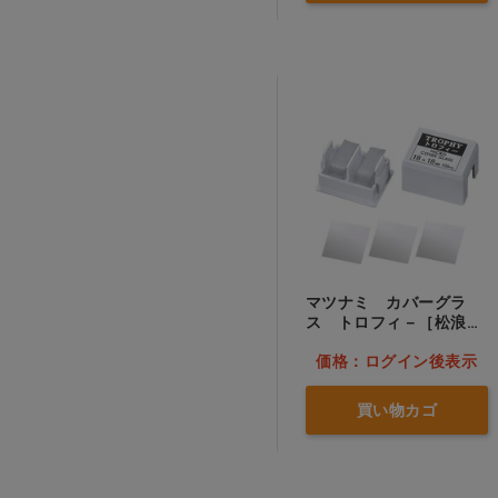
事務用品 診察券
ペット用品
本 ＣＤ
専門診療科
クリアランス
マツナミ カバーグラ
訳あり
ス トロフィ－［松浪硝
子工業］
価格：ログイン後表示
訪問看護
買い物カゴ