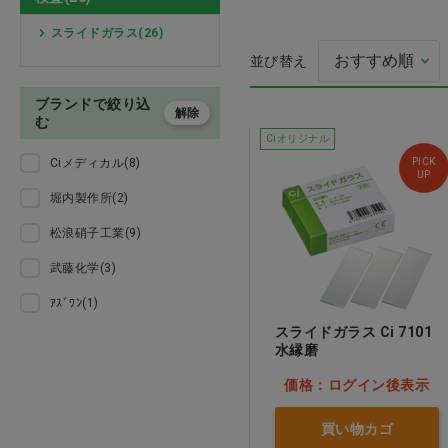
検査
スライドガラス(26)
並び替え
処置
ブランドで絞り込
プレガードマスク 
解除
プレゼント用品
む
ミアム ホワイト 1
Ciオリジナル
(50枚)
Ciメディカル(8)
PICK
オーラルケア用品
UP
価格：ログイン後
堀内製作所(2)
介護用品
松浪硝子工業(9)
武藤化学(3)
医薬品
ｱｽﾞﾜﾝ(1)
ウェア
スライドガラス Ci 7101
水縁磨
美容・ヘルスケア
価格：ログイン後表示
家具 備品
買い物カゴ