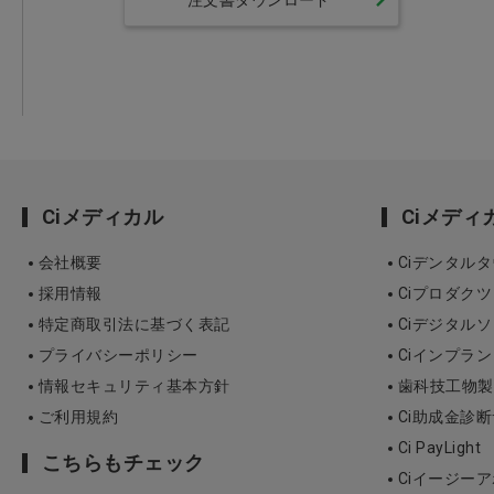
注文書ダウンロード
Ciメディカル
Ciメデ
会社概要
Ciデンタル
採用情報
Ciプロダクツ
特定商取引法に基づく表記
Ciデジタル
プライバシーポリシー
Ciインプラ
情報セキュリティ基本方針
歯科技工物製作 3
ご利用規約
Ci助成金診
Ci PayLight
こちらもチェック
Ciイージーア