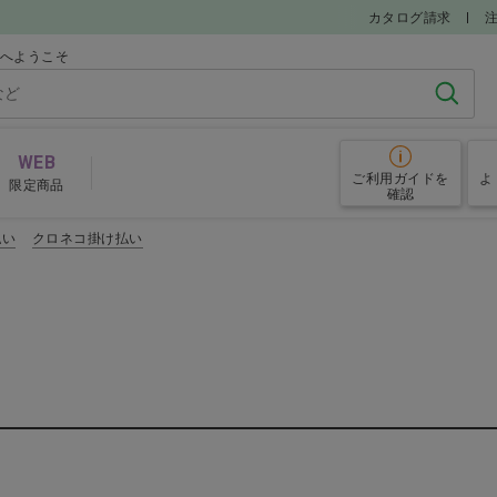
カタログ請求
ルへようこそ
検索
WEB
ご利用ガイド
を
よ
限定商品
確認
払い
クロネコ掛け払い
グローブ
予防
その他院内備品
めアイテム