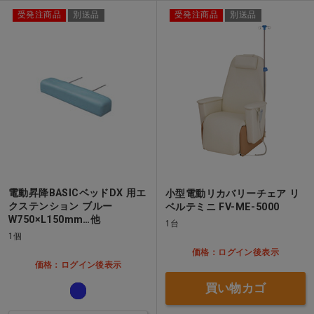
受発注商品
別送品
受発注商品
別送品
電動昇降BASICベッドDX 用エ
小型電動リカバリーチェア リ
クステンション ブルー
ベルテミニ FV-ME-5000
W750×L150mm…他
1台
1個
価格：ログイン後表示
価格：ログイン後表示
買い物カゴ