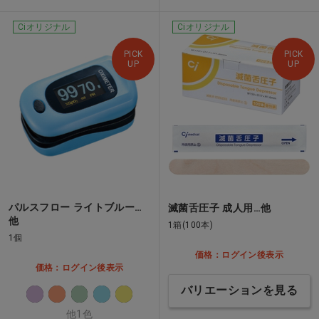
Ciオリジナル
Ciオリジナル
PICK
PICK
UP
UP
パルスフロー ライトブルー…
滅菌舌圧子 成人用…他
他
1箱(100本)
1個
価格：ログイン後表示
価格：ログイン後表示
バリエーションを見る
他1色