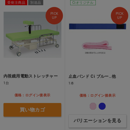
受発注商品
別送品
Ciオリジナル
PICK
PICK
UP
UP
内視鏡用電動ストレッチャー
止血バンド Ci ブルー…他
1台
1本
価格：ログイン後表示
価格：ログイン後表示
買い物カゴ
バリエーションを見る