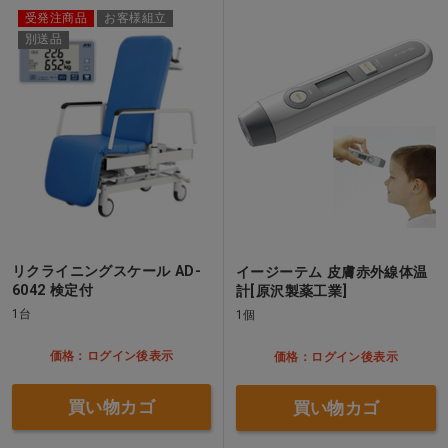
受発注商品
お客様組立
別送品
リクライニングスケール AD-
イージーテム 皮膚赤外線体温
6042 検定付
計[原沢製薬工業]
1台
1個
価格：ログイン後表示
価格：ログイン後表示
買い物カゴ
買い物カゴ