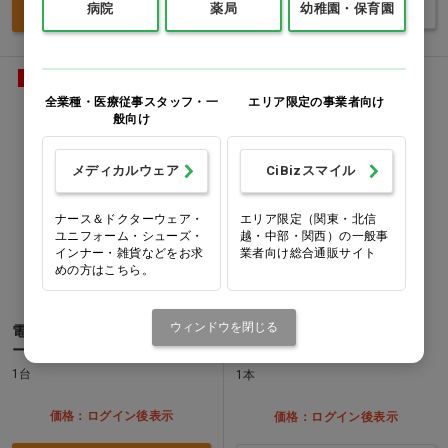
バリエーションを見る
買い物カゴ
病院
薬局
幼稚園・保育園
受発注商品
別送品
全業種・医療従事スタッフ・一
エリア限定の事業者向け
般向け
メディカルウェア
CiBizスマイル
ナース＆ドクターウェア・
エリア限定（関東・北信
ユニフォーム・シューズ・
越・中部・関西）の一般事
インナー・雑貨などをお求
業者向け総合通販サイト
めの方はこちら。
ウィンドウを閉じる
電動ベッド ネオフロスティ
ワンタッチ駆血帯 クラシッ
ー FV-701
ク ブルー…他
1台
1本
価格：ログイン後表示
価格：ログイン後表示