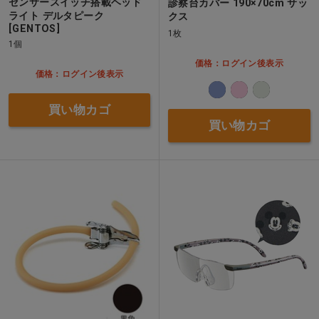
センサースイッチ搭載ヘッド
診察台カバー 190×70cm サッ
ライト デルタピーク
クス
[GENTOS]
1枚
1個
価格：ログイン後表示
価格：ログイン後表示
買い物カゴ
買い物カゴ