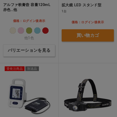
アルファ軟膏壺 容量120mL
拡大鏡 LED スタンド型
赤色…他
1台
価格：ログイン後表示
価格：ログイン後表示
買い物カゴ
他1色
バリエーションを見る
受発注商品
別送品