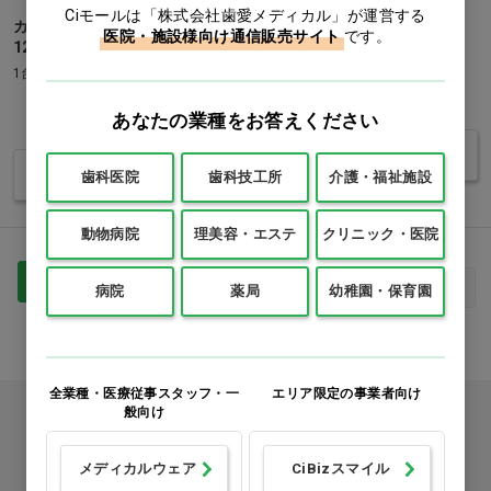
Ciモールは「株式会社歯愛メディカル」が運営する
カルテ棚 基本タイプ 幅
カルテラック A4タテ4段…他
医院・施設様向け通信販売サイト
です。
120cmタイプ…他
1台
1台
価格：ログイン後表示
あなたの業種をお答えください
価格：ログイン後表示
バリエーションを見る
バリエーションを見る
歯科医院
歯科技工所
介護・福祉施設
動物病院
理美容・エステ
クリニック・医院
1
最初
前へ
次へ
最後
病院
薬局
幼稚園・保育園
全業種・医療従事スタッフ・一
エリア限定の事業者向け
般向け
カタログをご利用のお客様
カタログ請求
メディカルウェア
CiBizスマイル