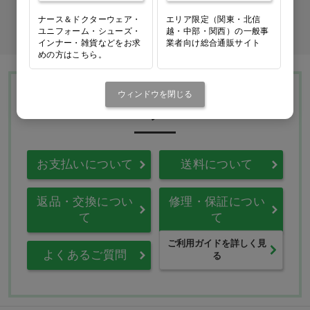
ナース＆ドクターウェア・
エリア限定（関東・北信
商品コード入力でクイックオーダー
ユニフォーム・シューズ・
越・中部・関西）の一般事
インナー・雑貨などをお求
業者向け総合通販サイト
めの方はこちら。
ウィンドウを閉じる
Ciモール ウェブ通販のご利用ガイド・ヘル
プ
お支払いについて
送料について
返品・交換につい
修理・保証につい
て
て
ご利用ガイドを詳しく見
よくあるご質問
る