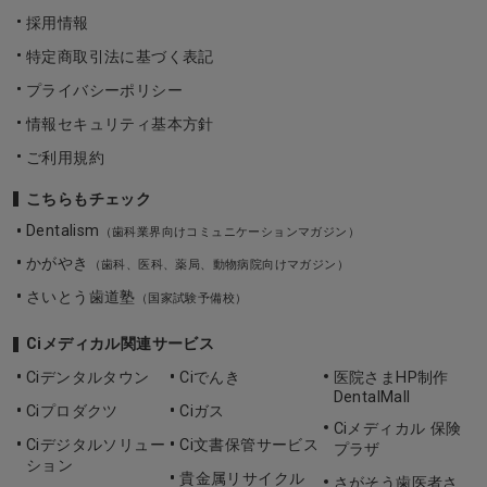
採用情報
特定商取引法に基づく表記
プライバシーポリシー
情報セキュリティ基本方針
ご利用規約
こちらもチェック
Dentalism
（歯科業界向けコミュニケーションマガジン）
かがやき
（歯科、医科、薬局、動物病院向けマガジン）
さいとう歯道塾
（国家試験予備校）
Ciメディカル関連サービス
Ciデンタルタウン
Ciでんき
医院さまHP制作
DentalMall
Ciプロダクツ
Ciガス
Ciメディカル 保険
Ciデジタルソリュー
Ci文書保管サービス
プラザ
ション
貴金属リサイクル
さがそう歯医者さ