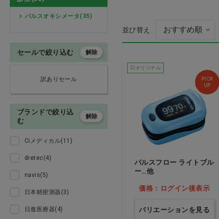
検査
パルスオキシメータ(35)
並び替え
処置
セールで絞り込む
解除
口元空間広々マスク
プレゼント用品
ワイト
Ciオリジナル
訳ありセール
PICK
価格：ログイン後
オーラルケア用品
UP
介護用品
ブランドで絞り込
解除
む
医薬品
Ciメディカル(11)
dretec(4)
ウェア
パルスフロー ライトブル
ー…他
navis(5)
美容・ヘルスケア
価格：ログイン後表示
日本精密測器(3)
家具 備品
日進医療器(4)
バリエーションを見る