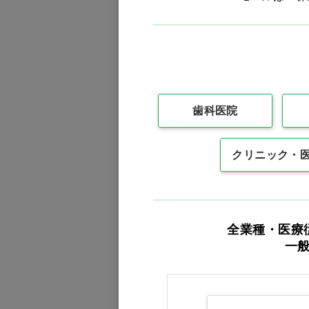
Ciオリジナル
歯科医院
クリニック・
パルスオキシメーター
POD-1 ホワイト×ラベン
全業種・医療
ダー…他
一
価格：ログイン後表示
バリエーションを見る