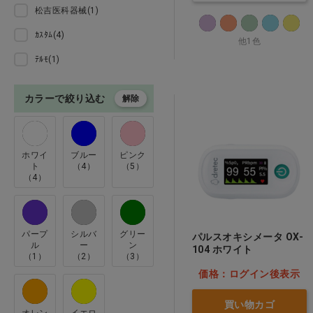
松吉医科器械(1)
事務用品 診察券
ｶｽﾀﾑ(4)
他1色
ペット用品
ﾃﾙﾓ(1)
本 ＣＤ
カラーで絞り込む
解除
専門診療科
ホワイ
ブルー
ピンク
クリアランス
ト
（4）
（5）
（4）
訳あり
訪問看護
パープ
シルバ
グリー
パルスオキシメータ OX-
ル
ー
ン
104 ホワイト
（1）
（2）
（3）
価格：ログイン後表示
買い物カゴ