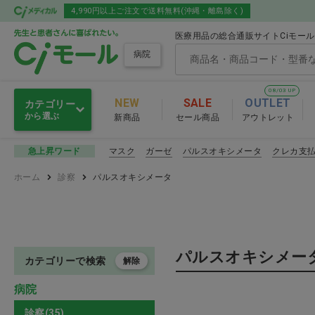
4,990円以上ご注文で送料無料(沖縄・離島除く)
医療用品の総合通販サイトCiモー
病院
08/03 UP
NEW
SALE
OUTLET
カテゴリー
から選ぶ
新商品
セール商品
アウトレット
感染予防
マスク
ガーゼ
パルスオキシメータ
クレカ支
急上昇ワード
感染予防
ホーム
診察
パルスオキシメータ
滅菌・消毒・洗浄
マスク
衛生材料
その他感染
パルスオキシメー
注射・輸液・カテーテル
カテゴリーで検索
解除
感染予防 おすす
病院
診察
診察(35)