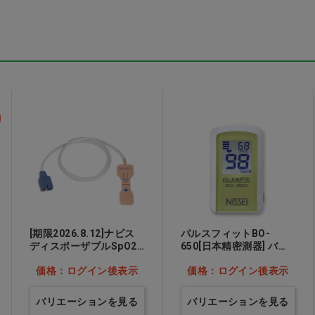
 ホ
TR3コンフォートマス
TR3コンフォートマス
ク イエロー S
ク ピンク S
表示
価格：ログイン後表示
価格：ログイン後表示
[期限2026.8.12]ナビス
パルスフィットBO-
ディスポーザブルSpO2
650[日本精密測器] バデ
センサ 伸縮不織布 ネル
ュアーグリーン…他
価格：ログイン後表示
価格：ログイン後表示
コア 小児用…他
バリエーションを見る
バリエーションを見る