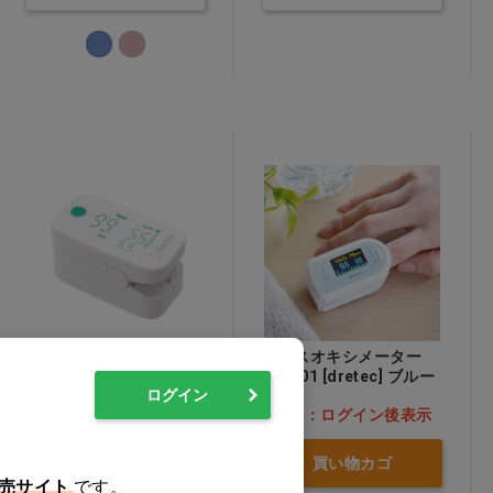
パルスオキシメータ OX-
パルスオキシメーター
202GN
OX-101 [dretec] ブルー
ログイン
価格：ログイン後表示
価格：ログイン後表示
買い物カゴ
買い物カゴ
売サイト
です。