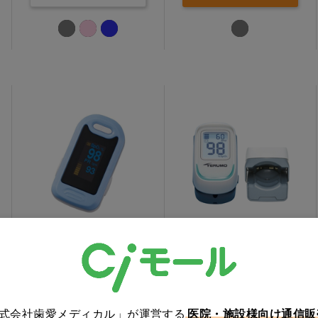
YONKERパルスオキシメ
テルモパルスオキシメー
ーター YK-81A
タA ファインパルス SP2
[テルモ]
価格：ログイン後表示
価格：ログイン後表示
買い物カゴ
買い物カゴ
株式会社歯愛メディカル」が運営する
医院・施設様向け通信販