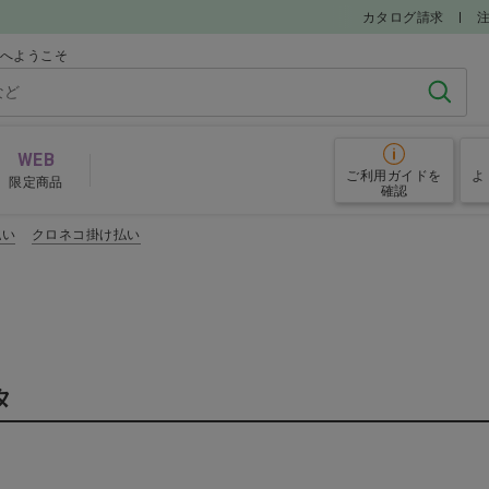
カタログ請求
ルへようこそ
検索
WEB
ご利用ガイド
を
よ
限定商品
確認
払い
クロネコ掛け払い
グローブ
予防
その他院内備品
タ
めアイテム