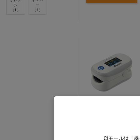
オレン
イエロ
ジ
ー
（1）
（1）
パルスオキシメータ
「Dr.SCANconnect」
OX-400
価格：ログイン後表示
買い物カゴ
Ciモールは「