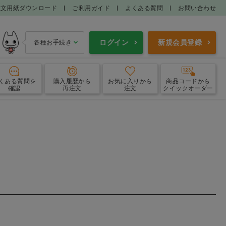
注文用紙ダウンロード
ご利用ガイド
よくある質問
お問い合わせ
ログイン
新規会員登録
各種お手続き
くある質問
を
購入履歴
から
お気に入り
から
商品コードから
確認
再注文
注文
クイックオーダー
エプロン
ガウン