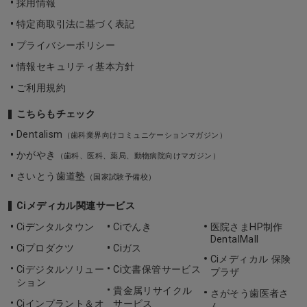
採用情報
特定商取引法に基づく表記
プライバシーポリシー
情報セキュリティ基本方針
ご利用規約
こちらもチェック
Dentalism
（歯科業界向けコミュニケーションマガジン）
かがやき
（歯科、医科、薬局、動物病院向けマガジン）
さいとう歯道塾
（国家試験予備校）
Ciメディカル関連サービス
Ciデンタルタウン
Ciでんき
医院さまHP制作
DentalMall
Ciプロダクツ
Ciガス
Ciメディカル 保険
Ciデジタルソリュー
Ci文書保管サービス
プラザ
ション
貴金属リサイクル
さがそう歯医者さ
Ciインプラント＆オ
サービス
ん