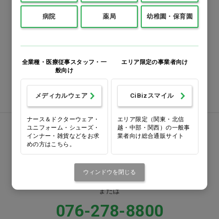
FAXでのご注文
病院
薬局
幼稚園・保育園
0120-418-167
番号をよくお確かめのうえ、
全業種・医療従事スタッフ・一
エリア限定の事業者向け
お間違いのないようお願いいたします
般向け
注文書ダウンロード
メディカルウェア
CiBizスマイル
ナース＆ドクターウェア・
エリア限定（関東・北信
ユニフォーム・シューズ・
越・中部・関西）の一般事
お電話でお問い合わせ
インナー・雑貨などをお求
業者向け総合通販サイト
めの方はこちら。
0570-058000
ウィンドウを閉じる
固定電話からは市内通話料金でご利用いただけます
または
076-278-8800