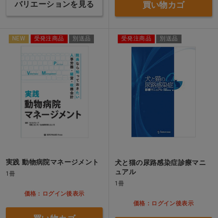
バリエーションを見る
買い物カゴ
NEW
受発注商品
別送品
受発注商品
別送品
実践 動物病院マネージメント
犬と猫の尿路感染症診療マニ
ュアル
1冊
1冊
価格：ログイン後表示
価格：ログイン後表示