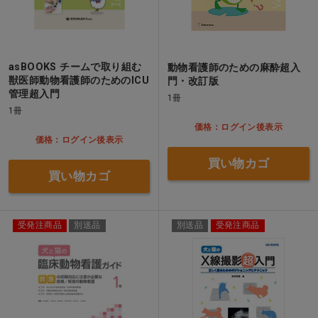
asBOOKS チームで取り組む
動物看護師のための麻酔超入
獣医師動物看護師のためのICU
門・改訂版
管理超入門
1冊
1冊
価格：ログイン後表示
価格：ログイン後表示
買い物カゴ
買い物カゴ
受発注商品
別送品
別送品
受発注商品