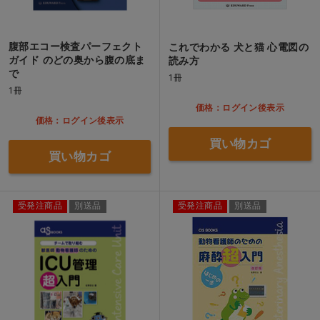
腹部エコー検査パーフェクト
これでわかる 犬と猫 心電図の
ガイド のどの奥から腹の底ま
読み方
で
1冊
1冊
価格：ログイン後表示
価格：ログイン後表示
買い物カゴ
買い物カゴ
受発注商品
別送品
受発注商品
別送品