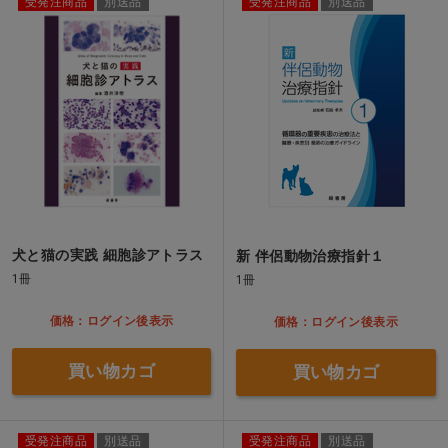
受発注商品
別送品
受発注商品
別送品
犬と猫の実践 細胞診アトラス
新 伴侶動物治療指針１
1冊
1冊
価格：ログイン後表示
価格：ログイン後表示
買い物カゴ
買い物カゴ
受発注商品
別送品
受発注商品
別送品