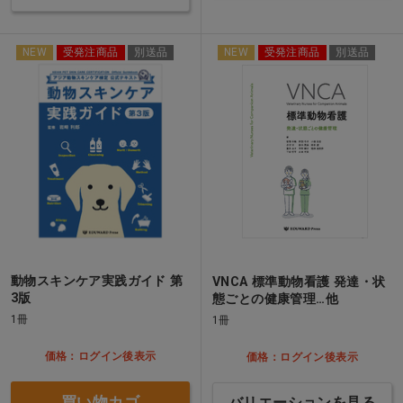
NEW
受発注商品
別送品
NEW
受発注商品
別送品
動物スキンケア実践ガイド 第
VNCA 標準動物看護 発達・状
3版
態ごとの健康管理…他
1冊
1冊
価格：ログイン後表示
価格：ログイン後表示
買い物カゴ
バリエーションを見る