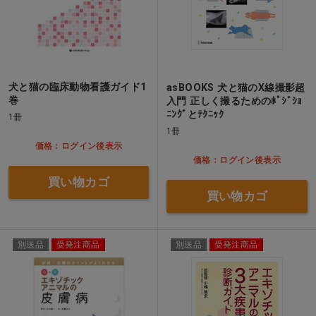
犬と猫の臨床動物看護ガイド1
asBOOKS 犬と猫のX線撮影超
巻
入門 正しく撮るためのﾎﾟｼﾞｼｮ
ﾆﾝｸﾞとﾃｸﾆｯｸ
1冊
1冊
価格：ログイン後表示
価格：ログイン後表示
買い物カゴ
買い物カゴ
別送品
受発注商品
別送品
受発注商品