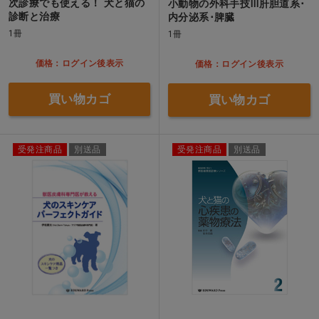
次診療でも使える！ 犬と猫の
小動物の外科手技Ⅲ肝胆道系･
診断と治療
内分泌系･脾臓
1冊
1冊
価格：ログイン後表示
価格：ログイン後表示
買い物カゴ
買い物カゴ
受発注商品
別送品
受発注商品
別送品