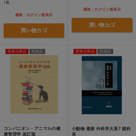
1冊
価格：ログイン後表示
価格：ログイン後表示
買い物カゴ
買い物カゴ
受発注商品
別送品
受発注商品
別送品
コンパニオン・アニマルの健
小動物 最新 外科学大系7 眼科
康管理学 改訂版
系