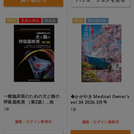
NEW
受発注商品
別送品
NEW
割引除外品
一般臨床医のための犬と猫の
◆かがやき Medical Owner's
呼吸器疾患 ［第2版］…他
vol.34 2026.3月号
1冊
1冊
価格：ログイン後表示
価格：ログイン後表示