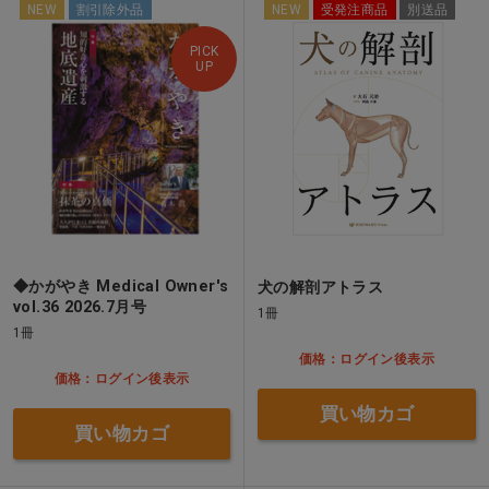
NEW
割引除外品
NEW
受発注商品
別送品
PICK
UP
◆かがやき Medical Owner's
犬の解剖アトラス
vol.36 2026.7月号
1冊
1冊
価格：ログイン後表示
価格：ログイン後表示
買い物カゴ
買い物カゴ