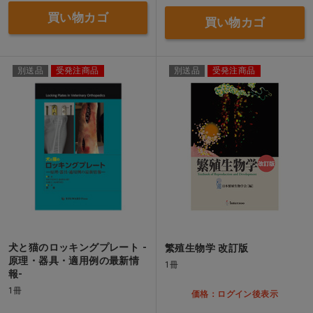
買い物カゴ
買い物カゴ
別送品
受発注商品
別送品
受発注商品
犬と猫のロッキングプレート -
繁殖生物学 改訂版
原理・器具・適用例の最新情
1冊
報-
1冊
価格：ログイン後表示