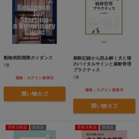
動物病院開業ガイダンス
麻酔記録から読み解く犬と猫
のバイタルサインと麻酔管理
1冊
プラクティス
1冊
価格：ログイン後表示
価格：ログイン後表示
買い物カゴ
買い物カゴ
受発注商品
別送品
受発注商品
別送品