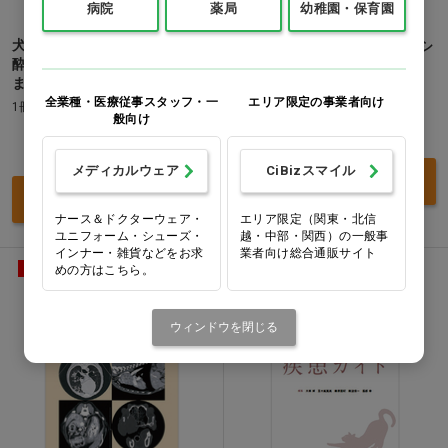
病院
薬局
幼稚園・保育園
犬と猫のスタンダード臨床麻
CLINIC NOTE BOOKS ベーシ
酔 ―基礎から疾患ごとの管理
ック診療 犬と猫の消化管
まで―
1冊
全業種・医療従事スタッフ・一
エリア限定の事業者向け
1冊
般向け
価格：ログイン後表示
価格：ログイン後表示
メディカルウェア
CiBizスマイル
買い物カゴ
買い物カゴ
ナース＆ドクターウェア・
エリア限定（関東・北信
ユニフォーム・シューズ・
越・中部・関西）の一般事
インナー・雑貨などをお求
業者向け総合通販サイト
受発注商品
別送品
受発注商品
別送品
めの方はこちら。
ウィンドウを閉じる