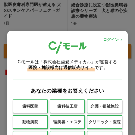
獣医皮膚科専門医が教える 犬
総合診療に役立つ獣医循環器
のスキンケアパーフェクトガ
診療シリーズ 犬と猫の心疾
イド
患の薬物療法
1冊
1冊
価格：ログイン後表示
価格：ログイン後表示
ログイン
買い物カゴ
買い物カゴ
Ciモールは「株式会社歯愛メディカル」が運営する
医院・施設様向け通信販売サイト
です。
受発注商品
別送品
受発注商品
別送品
あなたの業種をお答えください
歯科医院
歯科技工所
介護・福祉施設
動物病院
理美容・エステ
クリニック・医院