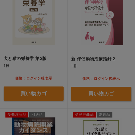
犬と猫の栄養学 第2版
新 伴侶動物治療指針２
1冊
1冊
価格：ログイン後表示
価格：ログイン後表示
買い物カゴ
買い物カゴ
受発注商品
別送品
受発注商品
別送品