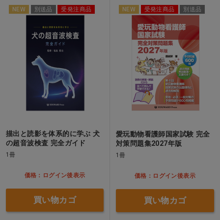
NEW
別送品
受発注商品
NEW
受発注商品
別送品
描出と読影を体系的に学ぶ 犬
愛玩動物看護師国家試験 完全
の超音波検査 完全ガイド
対策問題集2027年版
1冊
1冊
価格：ログイン後表示
価格：ログイン後表示
買い物カゴ
買い物カゴ