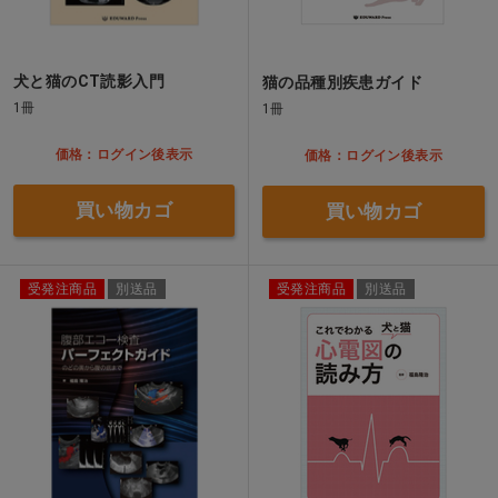
犬と猫のCT読影入門
猫の品種別疾患ガイド
1冊
1冊
価格：ログイン後表示
価格：ログイン後表示
買い物カゴ
買い物カゴ
受発注商品
別送品
受発注商品
別送品