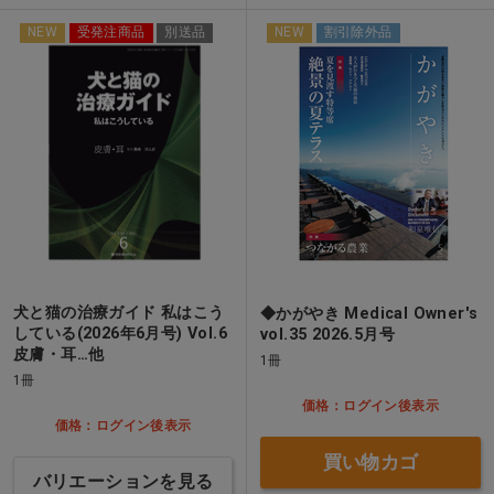
NEW
受発注商品
別送品
NEW
割引除外品
犬と猫の治療ガイド 私はこう
◆かがやき Medical Owner's
している(2026年6月号) Vol.6
vol.35 2026.5月号
皮膚・耳…他
1冊
1冊
価格：ログイン後表示
価格：ログイン後表示
買い物カゴ
バリエーションを見る