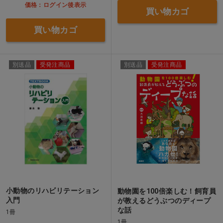
価格：ログイン後表示
買い物カゴ
買い物カゴ
別送品
受発注商品
別送品
受発注商品
小動物のリハビリテーション
動物園を100倍楽しむ！飼育員
入門
が教えるどうぶつのディープ
な話
1冊
1冊