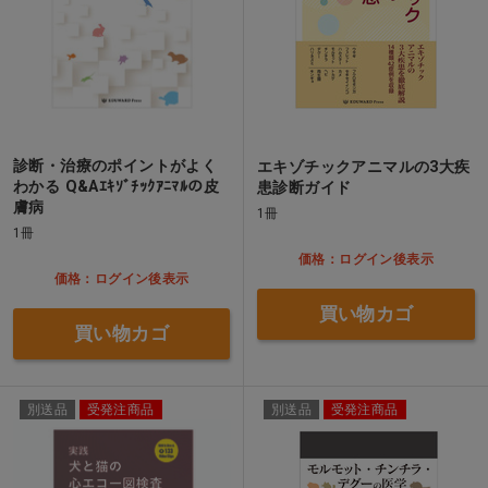
診断・治療のポイントがよく
エキゾチックアニマルの3大疾
わかる Q&Aｴｷｿﾞﾁｯｸｱﾆﾏﾙの皮
患診断ガイド
膚病
1冊
1冊
価格：ログイン後表示
価格：ログイン後表示
買い物カゴ
買い物カゴ
別送品
受発注商品
別送品
受発注商品