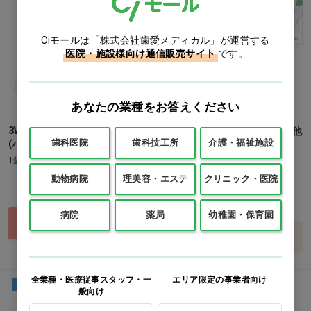
Ciモールは「株式会社歯愛メディカル」が運営する
医院・施設様向け通信販売サイト
です。
あなたの業種をお答えください
3WAYポリエチレングローブ
LEポリエチレングローブ L…他
歯科医院
歯科技工所
介護・福祉施設
(パウダーなし)
1箱(100枚)
1袋(200枚)
価格：ログイン後表示
動物病院
理美容・エステ
クリニック・医院
価格：ログイン後表示
L
S-M
病院
薬局
幼稚園・保育園
買い物カゴ
バリエーションを見る
全業種・医療従事スタッフ・一
エリア限定の事業者向け
プラスチック
粉無
粉無
プラスチック
般向け