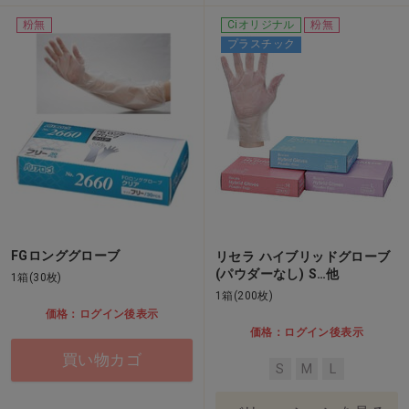
粉無
Ciオリジナル
粉無
プラスチック
FGロンググローブ
リセラ ハイブリッドグローブ
(パウダーなし) S…他
1箱(30枚)
1箱(200枚)
価格：ログイン後表示
価格：ログイン後表示
買い物カゴ
S
M
L