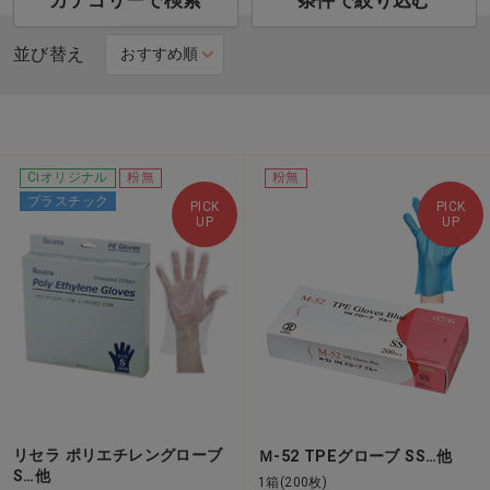
カテゴリーで検索
条件で絞り込む
並び替え
Ciオリジナル
粉無
粉無
プラスチック
PICK
PICK
UP
UP
リセラ ポリエチレングローブ
Ｍ-52 TPEグローブ SS…他
S…他
1箱(200枚)