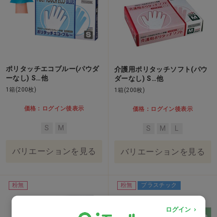
ポリタッチエコブルー(パウダ
介護用ポリタッチソフト(パウ
ーなし) S…他
ダーなし) S…他
1箱(200枚)
1箱(200枚)
価格：ログイン後表示
価格：ログイン後表示
S
M
S
M
L
バリエーションを見る
バリエーションを見る
粉無
粉無
プラスチック
ログイン