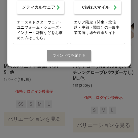
メディカルウェア
CiBizスマイル
ナース＆ドクターウェア・
エリア限定（関東・北信
ユニフォーム・シューズ・
越・中部・関西）の一般事
インナー・雑貨などをお求
業者向け総合通販サイト
めの方はこちら。
ウィンドウを閉じる
M-45ポリエチ手袋(絞り型)
バリアローブNo.2720 ポリエ
S…他
チレングローブ(パウダーなし)
M…他
1パック(100枚)
1箱(200枚)
価格：ログイン後表示
価格：ログイン後表示
SS
S
M
L
S
M
L
バリエーションを見る
バリエーションを見る