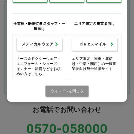
Ciモール ウェブ通販のご利用ガイド・ヘル
プ
全業種・医療従事スタッフ・一
エリア限定の事業者向け
般向け
お支払いについて
送料について
メディカルウェア
CiBizスマイル
返品・交換につい
修理・保証につい
ナース＆ドクターウェア・
エリア限定（関東・北信
て
て
ユニフォーム・シューズ・
越・中部・関西）の一般事
インナー・雑貨などをお求
業者向け総合通販サイト
ご利用ガイドを詳しく見
めの方はこちら。
よくあるご質問
る
ウィンドウを閉じる
お電話でお問い合わせ
0570-058000