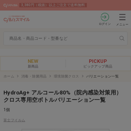
3,380円（税抜）以上ご注文で送料無料
ログイン
メニュー
NEW
PICKUP
新商品
ピックアップ商品
ホーム
消毒・除菌用品
環境除菌クロス
バリエーション一覧
HydroAg+ アルコール80%（院内感染対策用）
クロス専用空ボトルバリエーション一覧
1個
富士フイルム