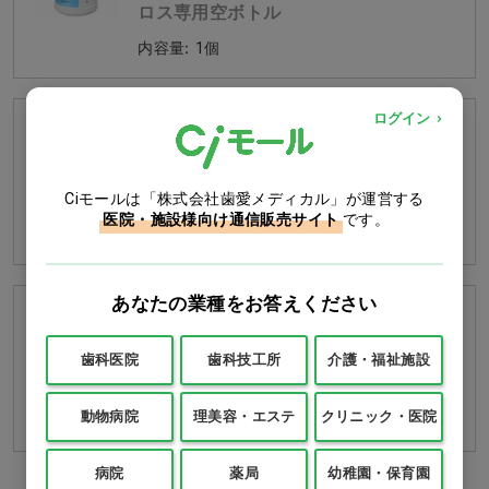
ロス専用空ボトル
内容量
1個
ログイン
HydroAg+ アルコール80%（院内感染
対策用） スプレー
アルコール80%（院内感染対策用）
スプレー
Ciモールは「株式会社歯愛メディカル」が運営する
医院・施設様向け通信販売サイト
です。
内容量
1本(480mL)
あなたの業種をお答えください
HydroAg+ アルコール80%（院内感染
対策用） クロス詰替用
歯科医院
歯科技工所
介護・福祉施設
アルコール80%（院内感染対策用） ク
ロス詰替用
動物病院
理美容・エステ
クリニック・医院
内容量
1パック(100枚)
病院
薬局
幼稚園・保育園