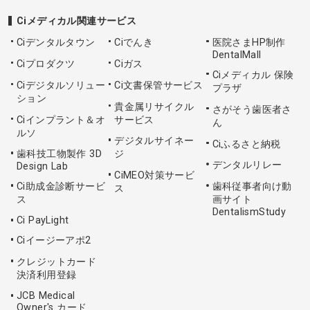
Ciメディカル関連サービス
Ciデンタルタウン
Ciでんき
医院さまHP制作
DentalMall
Ciプロダクツ
Ciガス
Ciメディカル 保険
Ciデジタルソリュー
Ci文書保管サービス
プラザ
ション
貴金属リサイクル
さがそう歯医者さ
Ciインプラント＆オ
サービス
ん
ルソ
デジタルサイネー
Ciふるさと納税
歯科技工物製作 3D
ジ
デンタルリレー
Design Lab
CiMEO対策サービ
Ci助成金診断サービ
歯科従事者向け動
ス
ス
画サイト
DentalismStudy
Ci PayLight
Ciイージーアポ2
クレジットカード
決済利用登録
JCB Medical
Owner's カード