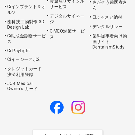
貴金属リサイクル
さがそう歯医者さ
Ciインプラント＆オ
サービス
ん
ルソ
デジタルサイネー
Ciふるさと納税
歯科技工物製作 3D
ジ
デンタルリレー
Design Lab
CiMEO対策サービ
Ci助成金診断サービ
歯科従事者向け動
ス
ス
画サイト
DentalismStudy
Ci PayLight
Ciイージーアポ2
クレジットカード
決済利用登録
JCB Medical
Owner's カード