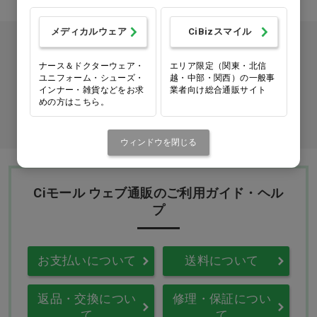
メディカルウェア
CiBizスマイル
カタログをご利用のお客様
ナース＆ドクターウェア・
エリア限定（関東・北信
カタログ請求
ユニフォーム・シューズ・
越・中部・関西）の一般事
インナー・雑貨などをお求
業者向け総合通販サイト
めの方はこちら。
商品コード入力でクイックオーダー
ウィンドウを閉じる
Ciモール ウェブ通販のご利用ガイド・ヘル
プ
お支払いについて
送料について
返品・交換につい
修理・保証につい
て
て