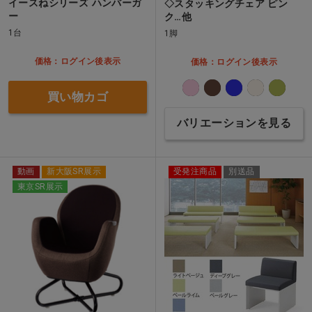
イースねシリーズ ハンバーガ
◇スタッキングチェア ピン
ー
ク…他
1台
1脚
価格：ログイン後表示
価格：ログイン後表示
買い物カゴ
バリエーションを見る
動画
新大阪SR展示
受発注商品
別送品
東京SR展示