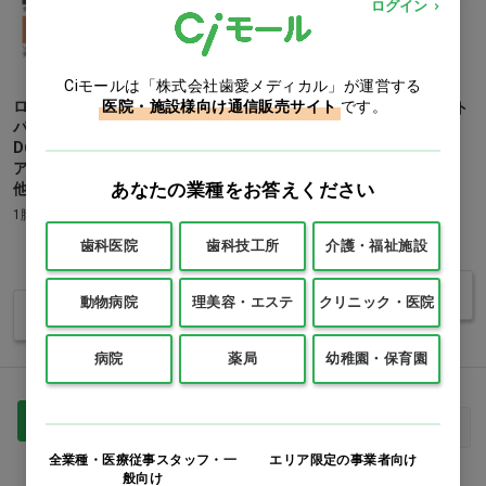
ログイン
Ciモールは「株式会社歯愛メディカル」が運営する
医院・施設様向け通信販売サイト
です。
ロビーチェア 150シリーズ(丸
木脚ソファ 右肘タイプ ミント
パイプ脚タイプ)[コクヨ]
グリーン…他
D600(背あり)アームレスチェ
1脚
ア W1500×D600×H670mm…
あなたの業種をお答えください
他
価格：ログイン後表示
1脚
歯科医院
歯科技工所
介護・福祉施設
価格：ログイン後表示
バリエーションを見る
動物病院
理美容・エステ
クリニック・医院
バリエーションを見る
病院
薬局
幼稚園・保育園
1
最初
前へ
次へ
最後
全業種・医療従事スタッフ・一
エリア限定の事業者向け
般向け