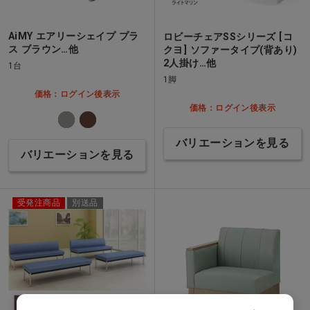
AiMY エアリーシェイプ プラ
ロビーチェアSSシリーズ [コ
ス ブラウン…他
クヨ] ソファータイプ(背あり)
2人掛け…他
1台
1脚
価格：ログイン後表示
価格：ログイン後表示
バリエーションを見る
バリエーションを見る
受発注商品
別送品