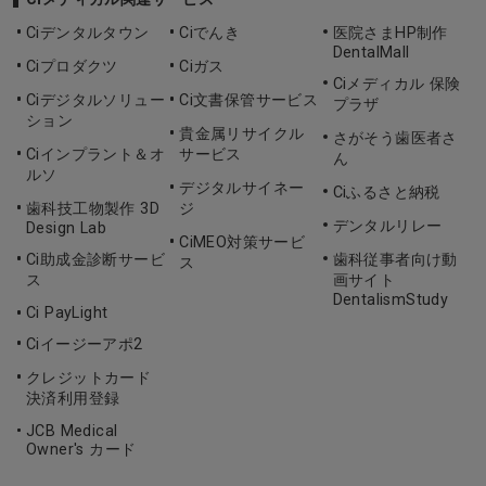
Ciデンタルタウン
Ciでんき
医院さまHP制作
DentalMall
Ciプロダクツ
Ciガス
Ciメディカル 保険
Ciデジタルソリュー
Ci文書保管サービス
プラザ
ション
貴金属リサイクル
さがそう歯医者さ
Ciインプラント＆オ
サービス
ん
ルソ
デジタルサイネー
Ciふるさと納税
歯科技工物製作 3D
ジ
デンタルリレー
Design Lab
CiMEO対策サービ
Ci助成金診断サービ
歯科従事者向け動
ス
ス
画サイト
DentalismStudy
Ci PayLight
Ciイージーアポ2
クレジットカード
決済利用登録
JCB Medical
Owner's カード