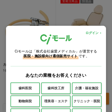
受発注商品
別送品
ログイン
Ciモールは「株式会社歯愛メディカル」が運営する
医院・施設様向け通信販売サイト
です。
カラー駆血帯 緑色…他
電動ベッド ネオフロスティ
ー FV-701
1個
あなたの業種をお答えください
1台
価格：ログイン後表示
価格：ログイン後表示
歯科医院
歯科技工所
介護・福祉施設
他2色
買い物カゴ
動物病院
理美容・エステ
クリニック・医院
バリエーションを見る