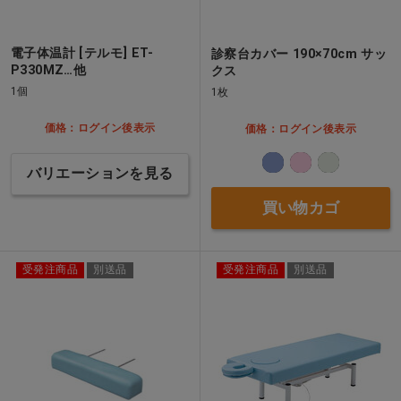
電子体温計 [テルモ] ET-
診察台カバー 190×70cm サッ
P330MZ…他
クス
1個
1枚
価格：ログイン後表示
価格：ログイン後表示
バリエーションを見る
買い物カゴ
受発注商品
別送品
受発注商品
別送品