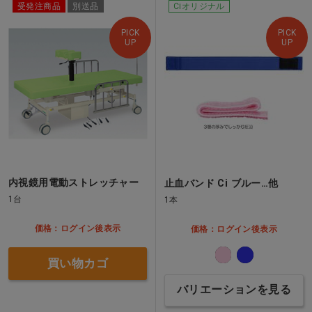
受発注商品
別送品
Ciオリジナル
PICK
PICK
UP
UP
内視鏡用電動ストレッチャー
止血バンド Ci ブルー…他
1台
1本
価格：ログイン後表示
価格：ログイン後表示
買い物カゴ
バリエーションを見る