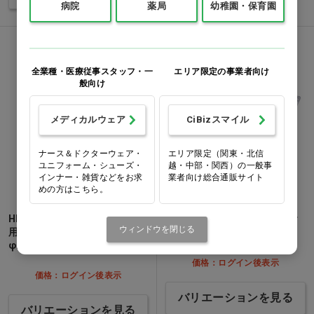
病院
薬局
幼稚園・保育園
全業種・医療従事スタッフ・一
エリア限定の事業者向け
般向け
メディカルウェア
CiBizスマイル
ナース＆ドクターウェア・
エリア限定（関東・北信
ユニフォーム・シューズ・
越・中部・関西）の一般事
インナー・雑貨などをお求
業者向け総合通販サイト
めの方はこちら。
HEINE ミニ3000 検耳鏡 交換
HEINE ミニ3000 舌圧子 ディ
ウィンドウを閉じる
用リユーザブルスペキュラ
スポ舌圧子…他
φ2.4ｍｍ…他
価格：ログイン後表示
価格：ログイン後表示
バリエーションを見る
バリエーションを見る