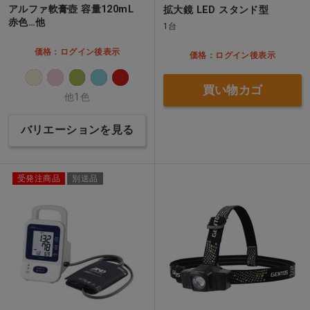
アルファ軟膏壺 容量120mL
拡大鏡 LED スタンド型
赤色…他
1台
価格：ログイン後表示
価格：ログイン後表示
買い物カゴ
他1色
バリエーションを見る
受発注商品
別送品