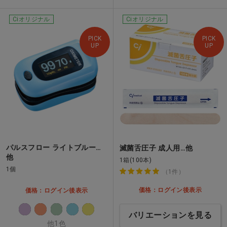
Ciオリジナル
Ciオリジナル
PICK
PICK
UP
UP
パルスフロー ライトブルー…
滅菌舌圧子 成人用…他
他
1箱(100本)
1個
（1件）
価格：ログイン後表示
価格：ログイン後表示
バリエーションを見る
他1色