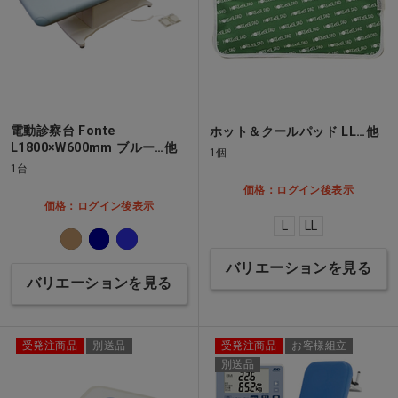
電動診察台 Fonte
ホット＆クールパッド LL…他
L1800×W600mm ブルー…他
1個
1台
価格：ログイン後表示
価格：ログイン後表示
L
LL
バリエーションを見る
バリエーションを見る
受発注商品
別送品
受発注商品
お客様組立
別送品