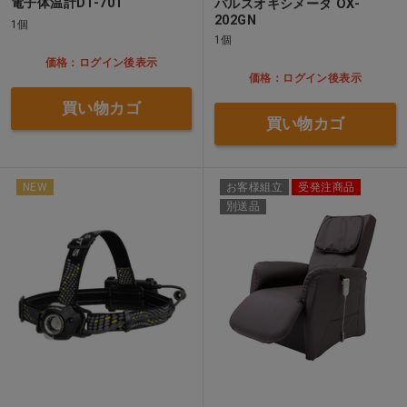
電子体温計DT-701
パルスオキシメータ OX-
202GN
1個
1個
価格：ログイン後表示
価格：ログイン後表示
買い物カゴ
買い物カゴ
NEW
お客様組立
受発注商品
別送品