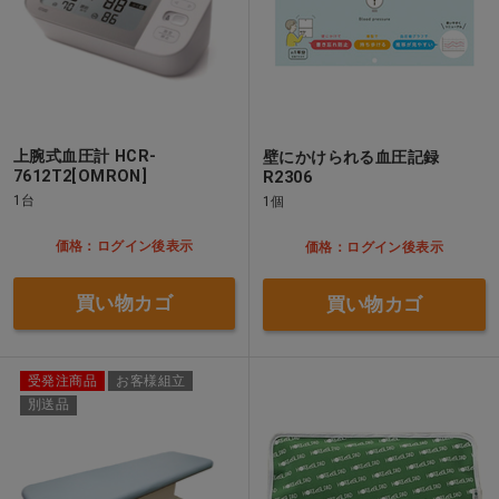
上腕式血圧計 HCR-
壁にかけられる血圧記録
7612T2[OMRON]
R2306
1台
1個
価格：ログイン後表示
価格：ログイン後表示
買い物カゴ
買い物カゴ
受発注商品
お客様組立
別送品