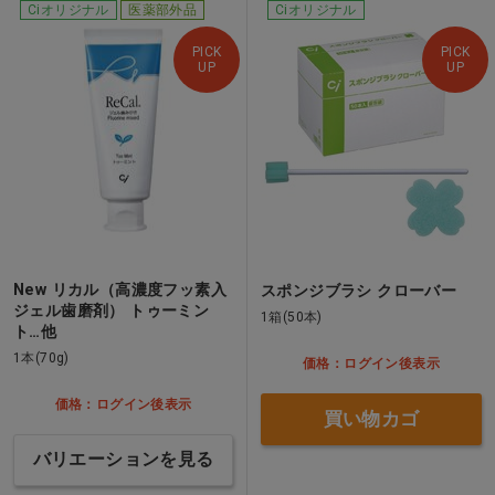
Ciオリジナル
医薬部外品
Ciオリジナル
PICK
PICK
UP
UP
New リカル（高濃度フッ素入
スポンジブラシ クローバー
ジェル歯磨剤） トゥーミン
1箱(50本)
ト…他
1本(70g)
価格：ログイン後表示
価格：ログイン後表示
買い物カゴ
バリエーションを見る