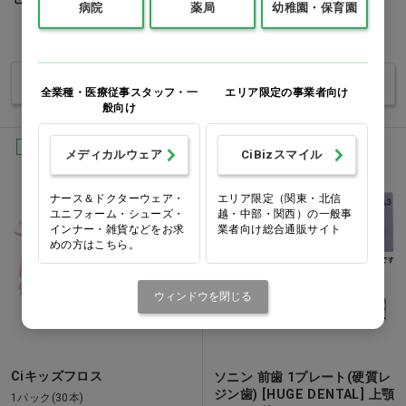
病院
薬局
幼稚園・保育園
価格：ログイン後表示
価格：ログイン後表示
バリエーションを見る
バリエーションを見る
全業種・医療従事スタッフ・一
エリア限定の事業者向け
般向け
Ciオリジナル
NEW
NEW
メディカルウェア
CiBizスマイル
ナース＆ドクターウェア・
エリア限定（関東・北信
ユニフォーム・シューズ・
越・中部・関西）の一般事
インナー・雑貨などをお求
業者向け総合通販サイト
めの方はこちら。
ウィンドウを閉じる
Ciキッズフロス
ソニン 前歯 1プレート(硬質レ
ジン歯) [HUGE DENTAL] 上顎
1パック(30本)