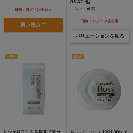
O8 A2…他
1プレート(6歯)
価格：ログイン後表示
価格：ログイン後表示
買い物カゴ
バリエーションを見る
NEW
NEW
ルシェロフロス 医院用 200m
ルシェロ フロス [GC] 30m ア