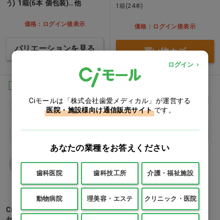
う) 1箱(6本 個包装)…他
1箱(24本)
価格：ログイン後表示
価格：ログイン後表示
バリエーションを見る
買い物カゴ
ログイン
Ciオリジナル
NEW
Ciオリジナル
NEW
Ciモールは「株式会社歯愛メディカル」が運営する
医院・施設様向け通信販売サイト
です。
あなたの業種をお答えください
歯科医院
歯科技工所
介護・福祉施設
動物病院
理美容・エステ
クリニック・医院
CiPRO PLUS S やわらかめ 1
CiPRO PLUS スパイラル M
セット(5本)…他
ふつう 1セット(5本)…他