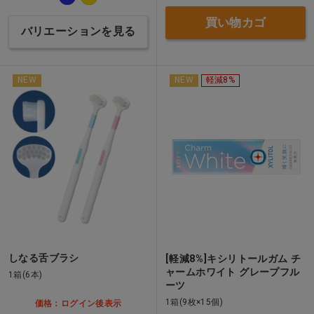
買い物カゴ
バリエーションを見る
NEW
NEW
軽減8%
しなる舌ブラシ
[軽減8%]キシリトールガム チ
ャームホワイト グレープフル
1箱(6本)
ーツ
1箱(9枚×15個)
価格：ログイン後表示