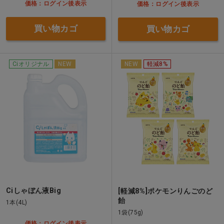
価格：ログイン後表示
価格：ログイン後表示
買い物カゴ
買い物カゴ
Ciオリジナル
NEW
NEW
軽減8%
Ciしゃぼん液Big
[軽減8%]ポケモンりんごのど
飴
1本(4L)
1袋(75g)
価格：ログイン後表示