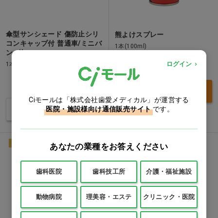
傘型サンシェード 傷防止シリ
熊よけスプレー
コンキャップ付 普通車/ミニバ
1本(100ml)
ン…他
ログイン
1本
価格：ログイン後表示
価格：ログイン後表示
買い物カゴ
Ciモールは「株式会社歯愛メディカル」が運営する
バリエーションを見る
医院・施設様向け通信販売サイト
です。
NEW
NEW
あなたの業種をお答えください
歯科医院
歯科技工所
介護・福祉施設
動物病院
理美容・エステ
クリニック・医院