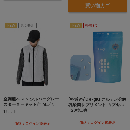
買い物カゴ
NEW
男女兼用
NEW
軽減8%
空調服ベスト シルバーグレー
[軽減8%]De-glu グルテン分解
スターターキット付 M…他
乳酸菌サプリメント カプセル
120粒…他
1セット
価格：ログイン後表示
価格：ログイン後表示