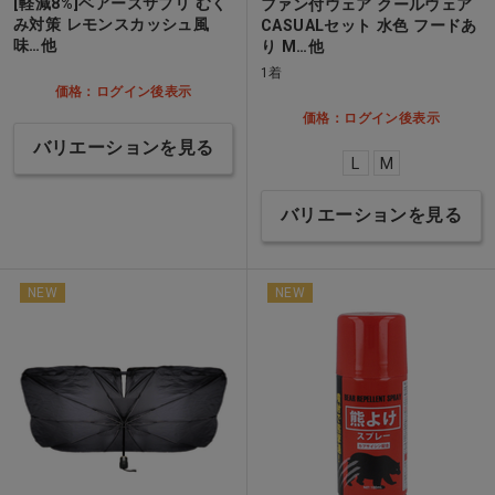
[軽減8%]ベアーズサプリ むく
ファン付ウェア クールウェア
み対策 レモンスカッシュ風
CASUALセット 水色 フードあ
味…他
り M…他
1着
価格：ログイン後表示
価格：ログイン後表示
バリエーションを見る
L
M
バリエーションを見る
NEW
NEW