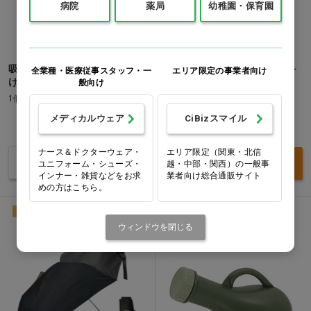
病院
薬局
幼稚園・保育園
吸水速乾タオルキャップ 日焼
調理のミカタ サクットキッチ
全業種・医療従事スタッフ・一
エリア限定の事業者向け
けキティ…他
ンナイフ
般向け
1個
1本
メディカルウェア
CiBizスマイル
価格：ログイン後表示
価格：ログイン後表示
ナース＆ドクターウェア・
エリア限定（関東・北信
バリエーションを見る
買い物カゴ
ユニフォーム・シューズ・
越・中部・関西）の一般事
インナー・雑貨などをお求
業者向け総合通販サイト
めの方はこちら。
NEW
NEW
ウィンドウを閉じる