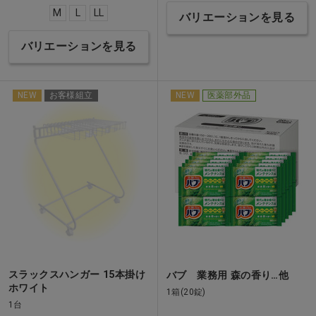
M
L
LL
バリエーションを見る
バリエーションを見る
NEW
お客様組立
NEW
医薬部外品
スラックスハンガー 15本掛け
バブ 業務用 森の香り…他
ホワイト
1箱(20錠)
1台