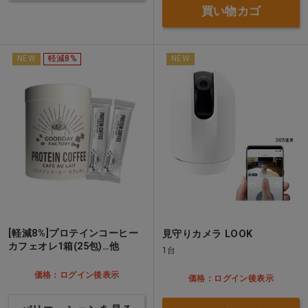
買い物カゴ
NEW
軽減8%
NEW
[軽減8%]プロテインコーヒー
見守りカメラ LOOK
カフェオレ1箱(25包)…他
1台
価格：ログイン後表示
価格：ログイン後表示