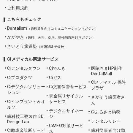
ご利用規約
こちらもチェック
Dentalism
（歯科業界向けコミュニケーションマガジン）
かがやき
（歯科、医科、薬局、動物病院向けマガジン）
さいとう歯道塾
（国家試験予備校）
Ciメディカル関連サービス
Ciデンタルタウン
Ciでんき
医院さまHP制作
DentalMall
Ciプロダクツ
Ciガス
Ciメディカル 保険
Ciデジタルソリュー
Ci文書保管サービス
プラザ
ション
貴金属リサイクル
さがそう歯医者さ
Ciインプラント＆オ
サービス
ん
ルソ
デジタルサイネー
Ciふるさと納税
歯科技工物製作 3D
ジ
デンタルリレー
Design Lab
CiMEO対策サービ
Ci助成金診断サービ
歯科従事者向け動
ス