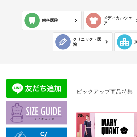
オーラルケア
メディカルウェ
歯科医院
ア
感染予防
クリニック・医
生活用品・雑貨
院
食品
ブランド別
訳あり
ピックアップ商品特集
アパレル商品
刺繍可能商品