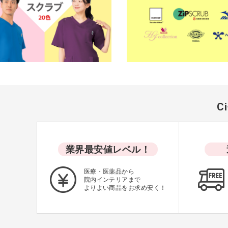
マタニティ
レディースカット
カーディガン
9001 [FOLK] ブ
S
エプロン
価格：ログイン後
ポロシャツ＆ケアウェア
C
シューズ
サンダル
業界最安値レベル！
インナー下着
医療・医薬品から
院内インテリアまで
ソックス・タイツ・ストッキ
よりよい商品をお求め安く！
ング
美容