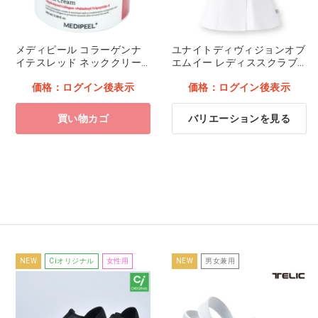
メディピール コラーゲンナ
ユナイトディヴィジョンオブ
イテスレッド ネッククリー
エムイー レディススクラブ
ム
DOM-0050 ホワイト M
価格：ログイン後表示
価格：ログイン後表示
買い物カゴ
バリエーションを見る
NEW
Ciオリジナル
女性用
NEW
男女兼用