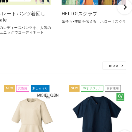
トレートパンツ着回し
HELLO!スクラブ
ate
気持ち×季節を伝える「ハロー！スクラブ
ルのレディースパンツを、人気の
ュニックでコーディネート
more
NEW
女性用
刺しゅう可
NEW
Ciオリジナル
男女兼用