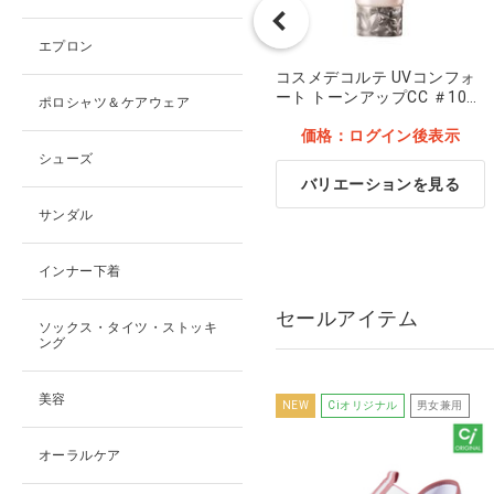
エプロン
コポー カバの歯磨きをする
コスメデコルテ UVコンフォ
カエル
ート トーンアップCC ＃10
ポロシャツ＆ケアウェア
lavender rose
価格：ログイン後表示
価格：ログイン後表示
シューズ
バリエーションを見る
バリエーションを見る
サンダル
インナー下着
セールアイテム
ソックス・タイツ・ストッキ
ング
美容
女性用
まとめ割
NEW
Ciオリジナル
男女兼用
オーラルケア