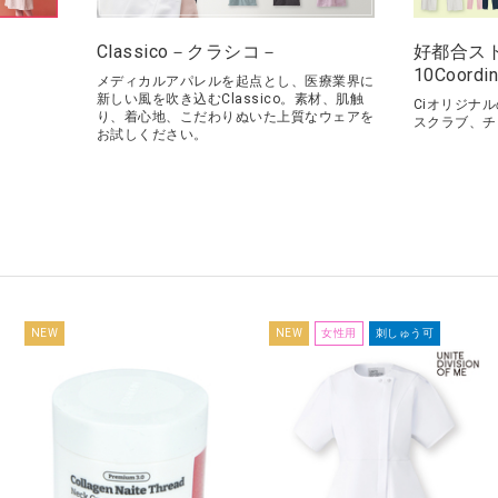
Classico－クラシコ－
好都合ス
10Coordin
メディカルアパレルを起点とし、医療業界に
新しい風を吹き込むClassico。素材、肌触
Ciオリジナ
り、着心地、こだわりぬいた上質なウェアを
スクラブ、チ
お試しください。
NEW
NEW
女性用
刺しゅう可