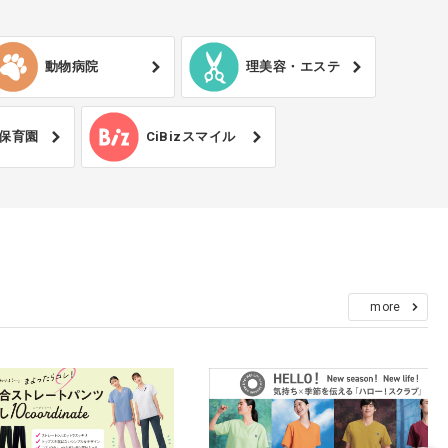
動物病院
理美容・エステ
保育園
CiBizスマイル
more