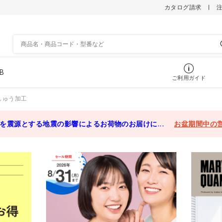
カタログ請求
B
ご利用ガイド
しゅう加工
を震源とする地震の影響によるお荷物のお届けに...
お盆期間中の
スクラブパンツ
スク
めアイテム