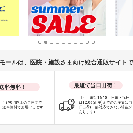
ソー
PANTONE スクラブ
レディースカットソー
ラック
7000SC ピーチファズ
9001 [FOLK] ブラック L
LL
価格：ログイン後表示
表示
価格：ログイン後表示
iモールは、医院・施設さま向け総合通販サイト
最短で当日出荷！
送料無料！
月～土曜は16:18、日曜・祝日
4,990円以上のご注文で
は12:00(正午)までのご注文は当
送料無料でお届けします
日出荷(一部対応できない場合が
あります)