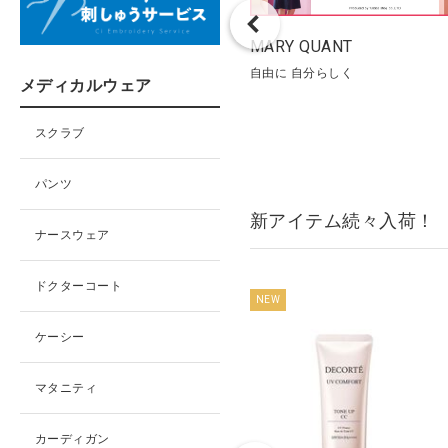
スウェアINDEX
MARY QUANT
ナースウェアの機能を徹底比較！
自由に 自分らしく
メディカルウェア
スクラブ
パンツ
新アイテム続々入荷！
ナースウェア
ドクターコート
NEW
NEW
ケーシー
マタニティ
カーディガン