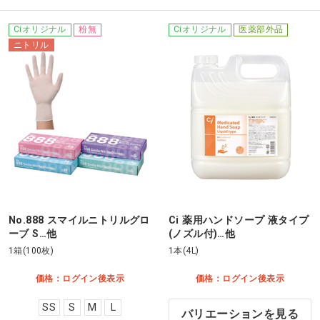
Ciオリジナル
粉無
Ciオリジナル
医薬部外品
ニトリル
No.888 スマイルニトリルグロ
Ci 薬用ハンドソープ 液タイプ
ーブ S…他
(ノズル付)…他
1箱(100枚)
1本(4L)
価格：ログイン後表示
価格：ログイン後表示
SS
S
M
L
バリエーションを見る