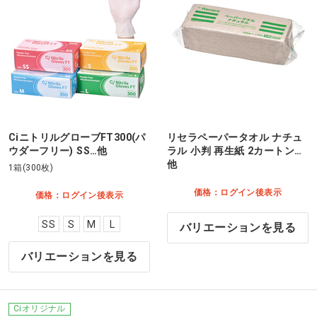
CiニトリルグローブFT300(パ
リセラペーパータオル ナチュ
ウダーフリー) SS…他
ラル 小判 再生紙 2カートン…
他
1箱(300枚)
価格：ログイン後表示
価格：ログイン後表示
SS
S
M
L
バリエーションを見る
バリエーションを見る
Ciオリジナル