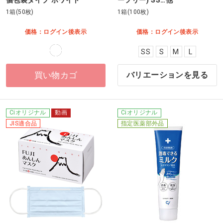
個包装タイプ ホワイト
ーフリー) SS…他
1箱(50枚)
1箱(100枚)
価格：ログイン後表示
価格：ログイン後表示
SS
S
M
L
買い物カゴ
バリエーションを見る
Ciオリジナル
動画
Ciオリジナル
JIS適合品
指定医薬部外品