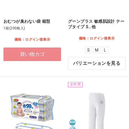
おむつが臭わない袋 箱型
グーンプラス 敏感肌設計 テー
プタイプ S…他
1箱(200枚入)
価格：ログイン後表示
価格：ログイン後表示
S
M
L
買い物カゴ
バリエーションを見る
女性用