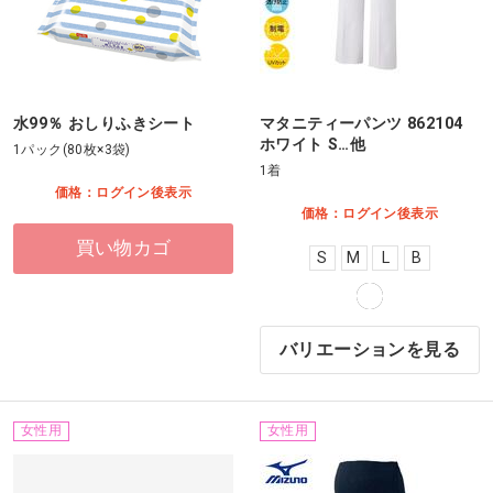
水99％ おしりふきシート
マタニティーパンツ 862104
ホワイト S…他
1パック(80枚×3袋)
1着
価格：ログイン後表示
価格：ログイン後表示
買い物カゴ
S
M
L
B
バリエーションを見る
女性用
女性用