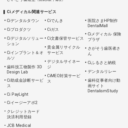
Ciメディカル関連サービス
Ciデンタルタウン
Ciでんき
医院さまHP制作
DentalMall
Ciプロダクツ
Ciガス
Ciメディカル 保険
Ciデジタルソリュー
Ci文書保管サービス
プラザ
ション
貴金属リサイクル
さがそう歯医者さ
Ciインプラント＆オ
サービス
ん
ルソ
デジタルサイネー
Ciふるさと納税
歯科技工物製作 3D
ジ
デンタルリレー
Design Lab
CiMEO対策サービ
Ci助成金診断サービ
歯科従事者向け動
ス
ス
画サイト
DentalismStudy
Ci PayLight
Ciイージーアポ2
クレジットカード
決済利用登録
JCB Medical