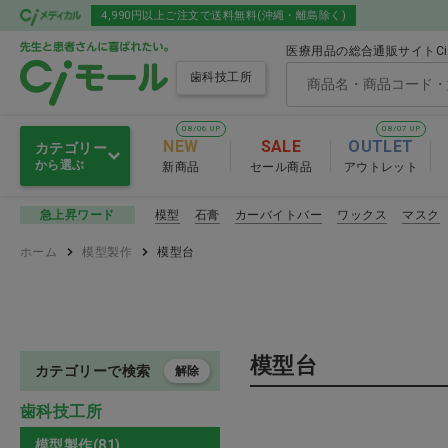
4,990円以上ご注文で送料無料(沖縄・離島除く)
医療用品の総合通販サイトC
歯科技工所
08/06 UP
08/07 UP
NEW
SALE
OUTLET
カテゴリー
から選ぶ
新商品
セール商品
アウトレット
ＣＡＤ／ＣＡＭシステム・ミ
模型
石膏
カーバイトバー
ワックス
マスク
急上昇ワード
ＣＡＤ／ＣＡＭ
リングバー
ホーム
模型製作
模型台
口腔内スキャ
技工機器
技工エンジン・咬合器
ＣＡＤ／ＣＡＭ
模型台
カテゴリーで検索
解除
拡大鏡・ゴーグル
歯科技工所
印象材関連
模型製作(81)