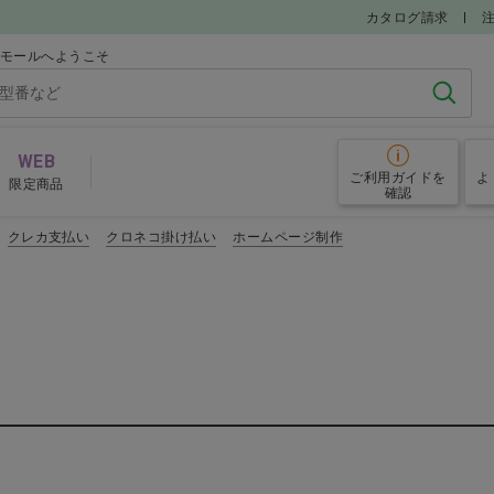
カタログ請求
iモールへようこそ
検索
WEB
ご利用ガイド
を
よ
限定商品
確認
クレカ支払い
クロネコ掛け払い
ホームページ制作
システム・ミリングバー
ナー
ミリングバー
ＣＡＤ／
システム・ミリングバー おすすめアイテム