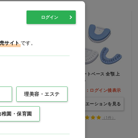
ログイン
売サイト
です。
SS LABO模型 専用カッ
スマートベース 全顎 上
ト台 [齋藤歯研工業所] 局
顎…他
部5ピンタイプ…他
価格：ログイン後表示
価格：ログイン後表示
理美容・エステ
バリエーションを見る
バリエーションを見る
幼稚園・保育園
（1件）