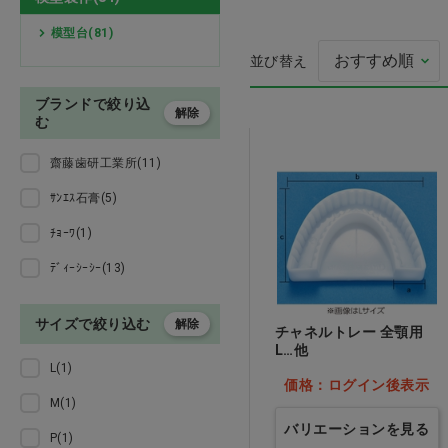
模型台(81)
石こう関連
並び替え
埋没材・鋳造関連
ブランドで絞り込
解除
む
模型製作
齋藤歯研工業所(11)
ワックス関連
ｻﾝｴｽ石膏(5)
ﾁｮｰﾜ(1)
切削・研磨
ﾃﾞｨｰｼｰｼｰ(13)
人工歯
サイズで絞り込む
解除
チャネルトレー 全顎用
ｅ．ｍａｘ・ポーセレン・レ
L…他
ジン材料
L(1)
価格：ログイン後表示
M(1)
インスツルメント・咬合紙
バリエーションを見る
P(1)