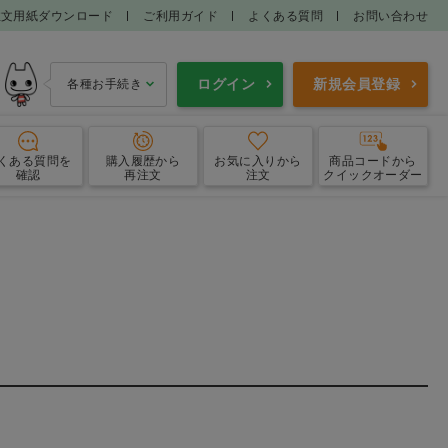
注文用紙ダウンロード
ご利用ガイド
よくある質問
お問い合わせ
ログイン
新規会員登録
各種お手続き
くある質問
を
購入履歴
から
お気に入り
から
商品コードから
確認
再注文
注文
クイックオーダー
ＣＡＭシステム
ファーネス関連