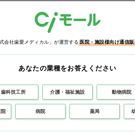
株式会社歯愛メディカル」が運営する
医院・施設様向け通信販
あなたの業種をお答えください
チャネルトレー用マグネ
ローザフォーム 全顎用
ット
プレート…他
価格：ログイン後表示
価格：ログイン後表示
歯科技工所
介護・福祉施設
動物病院
買い物カゴ
バリエーションを見る
医院
病院
薬局