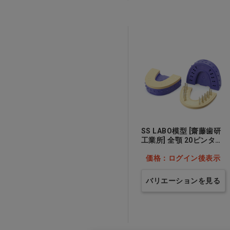
歯科用商品
SS LABO模型 [齋藤歯研
工業所] 全顎 20ピンタイ
プ…他
価格：ログイン後表示
バリエーションを見る