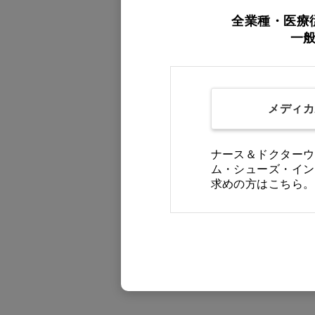
全業種・医療
一
メディカ
モデルカップ WOODシリ
ーズ T-14×2(28ピン)…他
ナース＆ドクターウ
ム・シューズ・イン
価格：ログイン後表示
求めの方はこちら。
バリエーションを見る