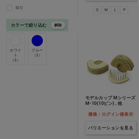
義歯ブラシ・ハンドソープ・
S(1)
マスク・オーラルケア
S
M
L
P
カラーで絞り込む
解除
貴金属・技工指示書
インプラント・デジタル技工
ホワイ
ブルー
ト
（3）
ジルコニア・ＣＡＤ／ＣＡＭ
（3）
関連材料
マウスガード・矯正
パラフィンワックス・義歯製
モデルカップ Mシリーズ
作関連
M-10(10ピン)…他
価格：ログイン後表示
飲食・雑貨・白衣
バリエーションを見る
訳あり