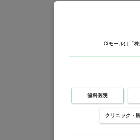
Ciモールは「
Mベース・Sベースラボ
共通 専用アーティキュレ
ーター 大…他
価格：ログイン後表示
歯科医院
バリエーションを見る
クリニック・