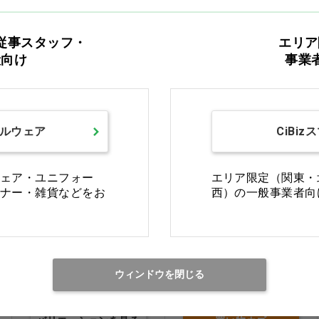
買い物カゴ
バリエーションを見る
従事スタッフ・
エリア
般向け
事業
ルウェア
CiBiz
ェア・ユニフォー
エリア限定（関東・
ナー・雑貨などをお
西）の一般事業者向
カービングワックス [デ
K･キャスティングワック
ンケン・ハイデンタル]
ス レッド
ウィンドウを閉じる
グレー…他
価格：ログイン後表示
価格：ログイン後表示