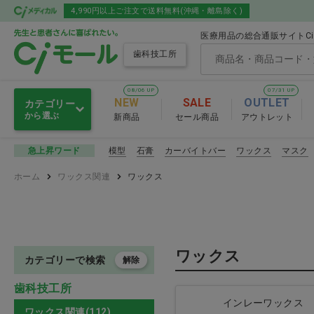
4,990円以上ご注文で送料無料(沖縄・離島除く)
医療用品の総合通販サイトC
歯科技工所
08/06 UP
07/31 UP
NEW
SALE
OUTLET
カテゴリー
から選ぶ
新商品
セール商品
アウトレット
ＣＡＤ／ＣＡＭシステム・ミ
模型
石膏
カーバイトバー
ワックス
マスク
急上昇ワード
ＣＡＤ／ＣＡＭ
リングバー
ホーム
ワックス関連
ワックス
口腔内スキャ
技工機器
技工エンジン・咬合器
ＣＡＤ／ＣＡＭ
ワックス
カテゴリーで検索
解除
拡大鏡・ゴーグル
歯科技工所
インレーワックス
印象材関連
ワックス関連(112)