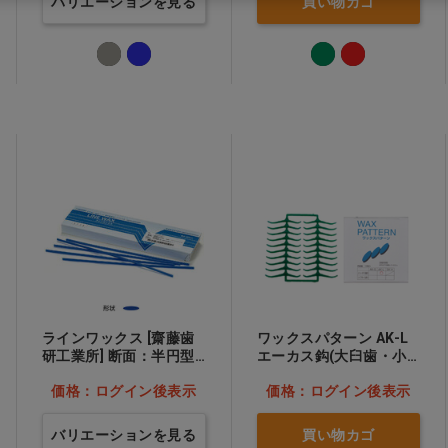
バリエーションを見る
買い物カゴ
ラインワックス [齋藤歯
ワックスパターン AK-L
研工業所] 断面：半円型
エーカス鈎(大臼歯・小
W4.0×H1.0mm(SP40)…
臼歯用)
価格：ログイン後表示
価格：ログイン後表示
他
バリエーションを見る
買い物カゴ