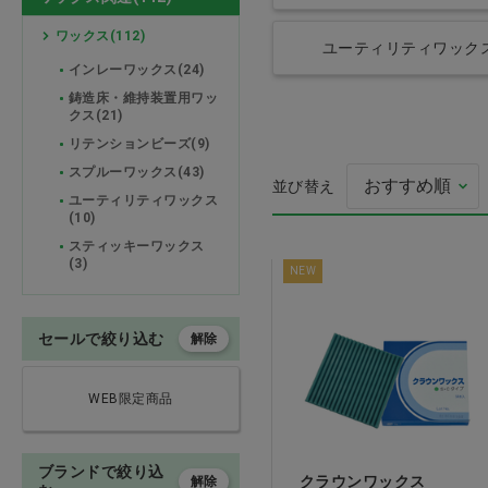
ワックス(112)
石こう関連
ユーティリティワック
インレーワックス(24)
埋没材・鋳造関連
鋳造床・維持装置用ワッ
クス(21)
リテンションビーズ(9)
模型製作
スプルーワックス(43)
並び替え
ユーティリティワックス
ワックス関連
(10)
スティッキーワックス
切削・研磨
(3)
NEW
人工歯
セールで絞り込む
解除
ｅ．ｍａｘ・ポーセレン・レ
ジン材料
WEB限定商品
インスツルメント・咬合紙
ブランドで絞り込
クラウンワックス
解除