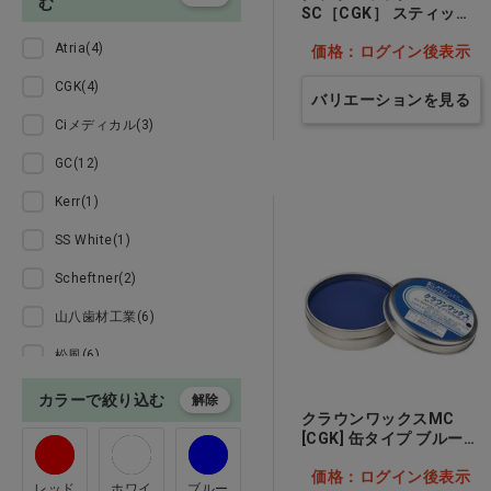
む
SC［CGK］ スティック
義歯ブラシ・ハンドソープ・
タイプ…他
マスク・オーラルケア
Atria(4)
価格：ログイン後表示
CGK(4)
貴金属・技工指示書
バリエーションを見る
Ciメディカル(3)
インプラント・デジタル技工
GC(12)
Kerr(1)
ジルコニア・ＣＡＤ／ＣＡＭ
関連材料
SS White(1)
マウスガード・矯正
Scheftner(2)
山八歯材工業(6)
パラフィンワックス・義歯製
作関連
松風(6)
石福金属興業(4)
カラーで絞り込む
解除
飲食・雑貨・白衣
クラウンワックスMC
齋藤歯研工業所(20)
[CGK] 缶タイプ ブルー…
他
訳あり
ｲｴﾃｨ(1)
価格：ログイン後表示
レッド
ホワイ
ブルー