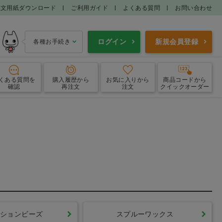
注文用紙ダウンロード
ご利用ガイド
よくある質問
お問い合わせ
ログイン
新規会員登録
各種お手続き
くある質問
を
購入履歴
から
お気に入り
から
商品コードから
確認
再注文
注文
クイックオーダー
ＣＡＭシステム
ファーネス関連
ションビーズ
スプルーワックス