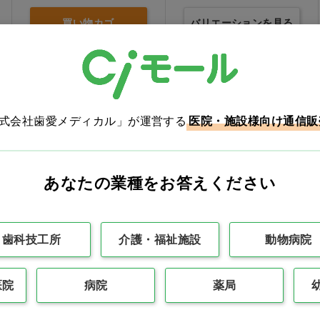
買い物カゴ
バリエーションを見る
株式会社歯愛メディカル」が運営する
医院・施設様向け通信販
あなたの業種をお答えください
歯科技工所
介護・福祉施設
動物病院
ビーズペン [松風]
プロユーティリティーワ
ックス [山八歯材工業] ロ
医院
病院
薬局
ング ソフト…他
価格：ログイン後表示
価格：ログイン後表示