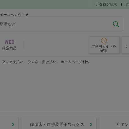
カタログ請求
iモールへようこそ
検索
WEB
ご利用ガイド
を
よ
限定商品
確認
クレカ支払い
クロネコ掛け払い
ホームページ制作
システム・ミリングバー
ナー
ミリングバー
ＣＡＤ／
システム・ミリングバー おすすめアイテム
鋳造床・維持装置用ワックス
リテン