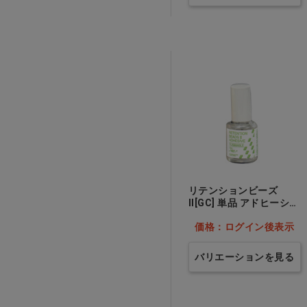
リテンションビーズ
II[GC] 単品 アドヒーシブ
II…他
価格：ログイン後表示
バリエーションを見る