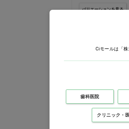
バリエーションを見る
Ciモールは「
歯科医院
クラスプパターンWAX
大臼歯用…他
クリニック・
価格：ログイン後表示