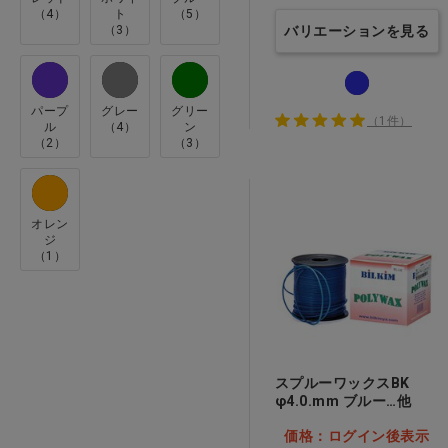
（4）
ト
（5）
ｸｴｽﾄ(8)
歯科用商品
（3）
バリエーションを見る
ﾃﾞﾝｹﾝ･ﾊｲﾃﾞﾝﾀﾙ(6)
パープ
グレー
グリー
（1件）
ル
（4）
ン
（2）
（3）
オレン
ジ
（1）
スプルーワックスBK
φ4.0.mm ブルー…他
価格：ログイン後表示