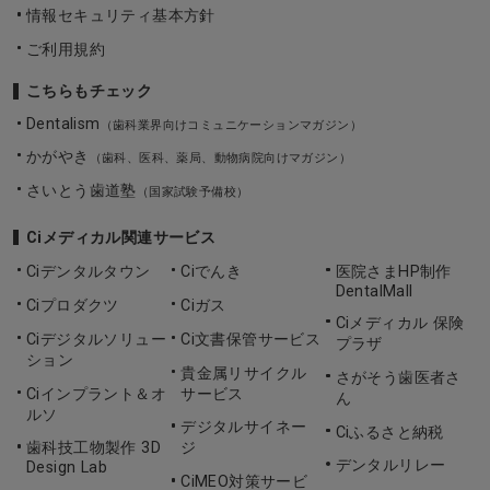
情報セキュリティ基本方針
ご利用規約
こちらもチェック
Dentalism
（歯科業界向けコミュニケーションマガジン）
かがやき
（歯科、医科、薬局、動物病院向けマガジン）
さいとう歯道塾
（国家試験予備校）
Ciメディカル関連サービス
Ciデンタルタウン
Ciでんき
医院さまHP制作
DentalMall
Ciプロダクツ
Ciガス
Ciメディカル 保険
Ciデジタルソリュー
Ci文書保管サービス
プラザ
ション
貴金属リサイクル
さがそう歯医者さ
Ciインプラント＆オ
サービス
ん
ルソ
デジタルサイネー
Ciふるさと納税
歯科技工物製作 3D
ジ
デンタルリレー
Design Lab
CiMEO対策サービ