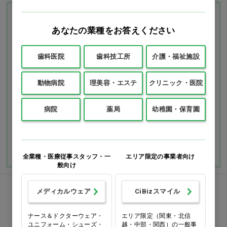
Ciモール ウェブ通販のご利用ガイド・ヘル
あなたの業種をお答えください
プ
歯科医院
歯科技工所
介護・福祉施設
お支払いについて
送料について
動物病院
理美容・エステ
クリニック・医院
返品・交換につい
修理・保証につい
て
て
病院
薬局
幼稚園・保育園
ご利用ガイドを詳しく見
よくあるご質問
る
全業種・医療従事スタッフ・一
エリア限定の事業者向け
般向け
FAXでのご注文
メディカルウェア
CiBizスマイル
ナース＆ドクターウェア・
エリア限定（関東・北信
0120-418-167
ユニフォーム・シューズ・
越・中部・関西）の一般事