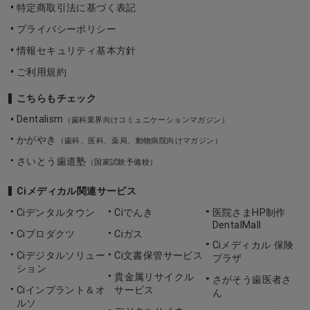
特定商取引法に基づく表記
プライバシーポリシー
情報セキュリティ基本方針
ご利用規約
こちらもチェック
Dentalism
（歯科業界向けコミュニケーションマガジン）
かがやき
（歯科、医科、薬局、動物病院向けマガジン）
さいとう歯道塾
（国家試験予備校）
Ciメディカル関連サービス
Ciデンタルタウン
Ciでんき
医院さまHP制作
DentalMall
Ciプロダクツ
Ciガス
Ciメディカル 保険
Ciデジタルソリュー
Ci文書保管サービス
プラザ
ション
貴金属リサイクル
さがそう歯医者さ
Ciインプラント＆オ
サービス
ん
ルソ