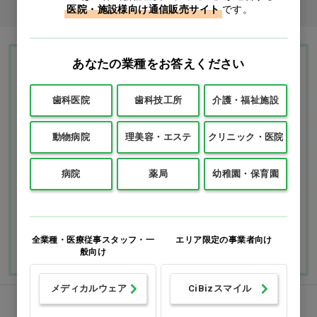
医院・施設様向け通信販売サイト
です。
あなたの業種をお答えください
Ciモール ウェブ通販のご利用ガイド・ヘル
プ
歯科医院
歯科技工所
介護・福祉施設
動物病院
理美容・エステ
クリニック・医院
お支払いについて
送料について
病院
薬局
幼稚園・保育園
返品・交換につい
修理・保証につい
て
て
ご利用ガイドを詳しく見
よくあるご質問
る
全業種・医療従事スタッフ・一
エリア限定の事業者向け
般向け
メディカルウェア
CiBizスマイル
FAXでのご注文