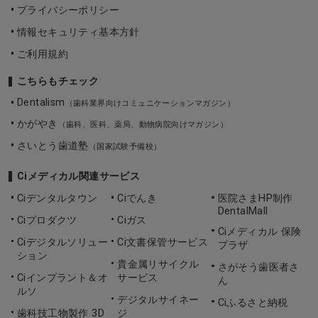
プライバシーポリシー
情報セキュリティ基本方針
ご利用規約
こちらもチェック
Dentalism
（歯科業界向けコミュニケーションマガジン）
かがやき
（歯科、医科、薬局、動物病院向けマガジン）
さいとう歯道塾
（国家試験予備校）
Ciメディカル関連サービス
Ciデンタルタウン
Ciでんき
医院さまHP制作
DentalMall
Ciプロダクツ
Ciガス
Ciメディカル 保険
Ciデジタルソリュー
Ci文書保管サービス
プラザ
ション
貴金属リサイクル
さがそう歯医者さ
Ciインプラント＆オ
サービス
ん
ルソ
デジタルサイネー
Ciふるさと納税
歯科技工物製作 3D
ジ