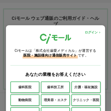
Ciモール ウェブ通販のご利用ガイド・ヘル
プ
ログイン
お支払いについて
送料について
Ciモールは「株式会社歯愛メディカル」が運営する
返品・交換につい
修理・保証につい
医院・施設様向け通信販売サイト
です。
て
て
ご利用ガイドを詳しく見
あなたの業種をお答えください
よくあるご質問
る
歯科医院
歯科技工所
介護・福祉施設
動物病院
理美容・エステ
クリニック・医院
FAXでのご注文