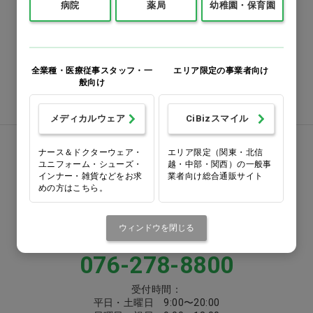
病院
薬局
幼稚園・保育園
0120-418-167
番号をよくお確かめのうえ、
お間違いのないようお願いいたします
全業種・医療従事スタッフ・一
エリア限定の事業者向け
般向け
注文書ダウンロード
メディカルウェア
CiBizスマイル
お電話でお問い合わせ
ナース＆ドクターウェア・
エリア限定（関東・北信
ユニフォーム・シューズ・
越・中部・関西）の一般事
インナー・雑貨などをお求
業者向け総合通販サイト
0570-058000
めの方はこちら。
固定電話からは市内通話料金でご利用いただけます
ウィンドウを閉じる
または
076-278-8800
受付時間：
平日・土曜日 9:00〜20:00